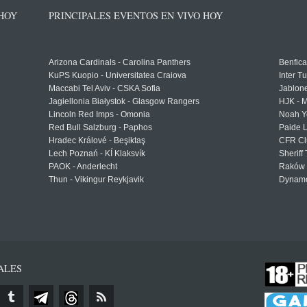
 HOY
PRINCIPALES EVENTOS EN VIVO HOY
Arizona Cardinals - Carolina Panthers
Benfica
KuPS Kuopio - Universitatea Craiova
Inter T
Maccabi Tel Aviv - CSKA Sofia
Jablon
Jagiellonia Białystok - Glasgow Rangers
HJK - M
Lincoln Red Imps - Omonia
Noah Y
Red Bull Salzburg - Paphos
Paide 
Hradec Králové - Beşiktaş
CFR Cl
Lech Poznań - KÍ Klaksvík
Sheriff 
PAOK - Anderlecht
Raków 
Thun - Vikingur Reykjavik
Dynamo
ALES