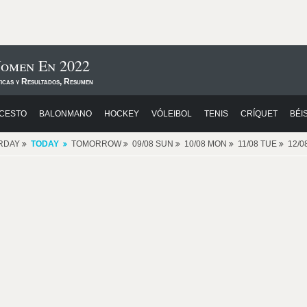
Women En 2022
ticas y Resultados, Resumen
CESTO
BALONMANO
HOCKEY
VÓLEIBOL
TENIS
CRÍQUET
BÉI
RDAY
TODAY
TOMORROW
09/08 SUN
10/08 MON
11/08 TUE
12/