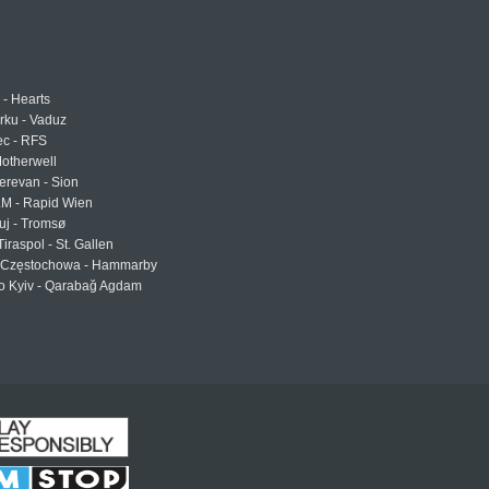
 - Hearts
urku - Vaduz
ec - RFS
otherwell
erevan - Sion
LM - Rapid Wien
uj - Tromsø
Tiraspol - St. Gallen
Częstochowa - Hammarby
 Kyiv - Qarabağ Agdam