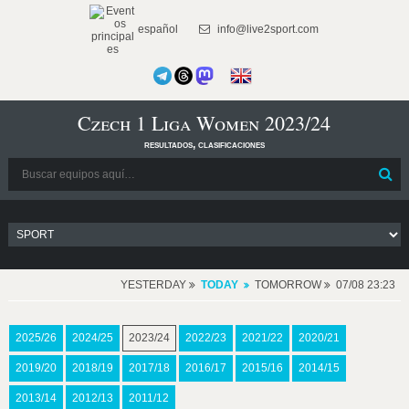
español
info@live2sport.com
Czech 1 Liga Women 2023/24
resultados, clasificaciones
YESTERDAY
TODAY
TOMORROW
07/08 23:23
2025/26
2024/25
2023/24
2022/23
2021/22
2020/21
2019/20
2018/19
2017/18
2016/17
2015/16
2014/15
2013/14
2012/13
2011/12