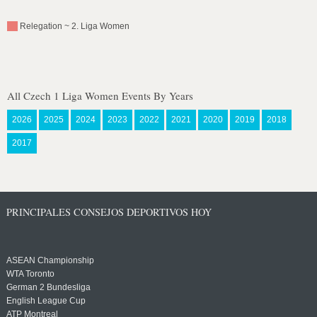
Relegation ~ 2. Liga Women
All Czech 1 Liga Women Events By Years
2026
2025
2024
2023
2022
2021
2020
2019
2018
2017
PRINCIPALES CONSEJOS DEPORTIVOS HOY
ASEAN Championship
WTA Toronto
German 2 Bundesliga
English League Cup
ATP Montreal