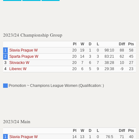
2023/24 Championship Group
Pl
W
D
L
Diff
Pts
1
Slavia Prague W
20
19
1
0
98:10
88
58
2
Sparta Prague W
20
14
3
3
83:21
62
45
3
Slovacko W
20
7
6
7
38:28
10
27
4
Liberec W
20
6
5
9
29:38
-9
23
Promotion ~ Champions League Women (Qualification: )
2023/24 Main
Pl
W
D
L
Diff
Pts
1
Slavia Prague W
14
13
1
0
76:5
71
40