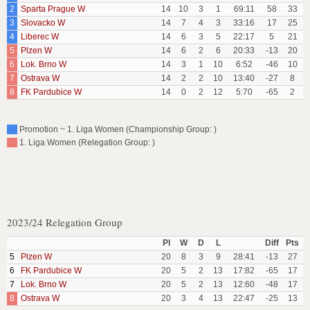
2
Sparta Prague W
14
10
3
1
69:11
58
33
3
Slovacko W
14
7
4
3
33:16
17
25
4
Liberec W
14
6
3
5
22:17
5
21
5
Plzen W
14
6
2
6
20:33
-13
20
6
Lok. Brno W
14
3
1
10
6:52
-46
10
7
Ostrava W
14
2
2
10
13:40
-27
8
8
FK Pardubice W
14
0
2
12
5:70
-65
2
Promotion ~ 1. Liga Women (Championship Group: )
1. Liga Women (Relegation Group: )
2023/24 Relegation Group
Pl
W
D
L
Diff
Pts
5
Plzen W
20
8
3
9
28:41
-13
27
6
FK Pardubice W
20
5
2
13
17:82
-65
17
7
Lok. Brno W
20
5
2
13
12:60
-48
17
8
Ostrava W
20
3
4
13
22:47
-25
13