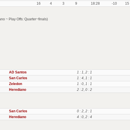
16
4
3
9
18:28
-10
15
o ~ Play Offs: Quarter~finals)
AD Santos
1 : 1
,
2 : 1
San Carlos
1 : 4
,
1 : 1
Zeledon
1 : 0
,
1 : 1
Herediano
2 : 2
,
0 : 2
San Carlos
0 : 2
,
2 : 1
Herediano
4 : 0
,
2 : 4