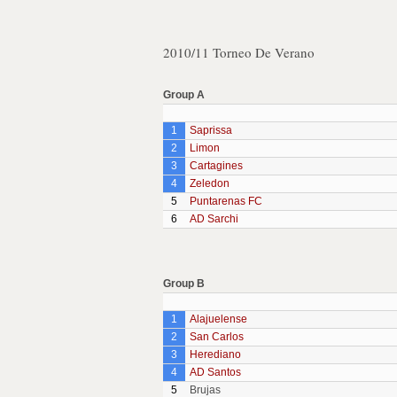
2010/11 Torneo De Verano
Group A
1
Saprissa
2
Limon
3
Cartagines
4
Zeledon
5
Puntarenas FC
6
AD Sarchi
Group B
1
Alajuelense
2
San Carlos
3
Herediano
4
AD Santos
5
Brujas