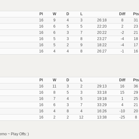
Pl
W
D
L
Diff
Pts
16
9
4
3
26:18
8
31
16
6
5
5
22:20
2
23
16
6
3
7
20:22
-2
21
16
5
3
8
23:27
-4
18
16
5
2
9
18:22
-4
17
16
4
4
8
26:27
-1
16
Pl
W
D
L
Diff
Pts
16
11
3
2
29:13
16
36
16
8
5
3
33:18
15
29
16
7
4
5
19:18
1
25
16
6
3
7
33:29
4
21
16
4
8
4
16:26
-10
20
16
2
2
12
13:38
-25
8
rno ~ Play Offs: )