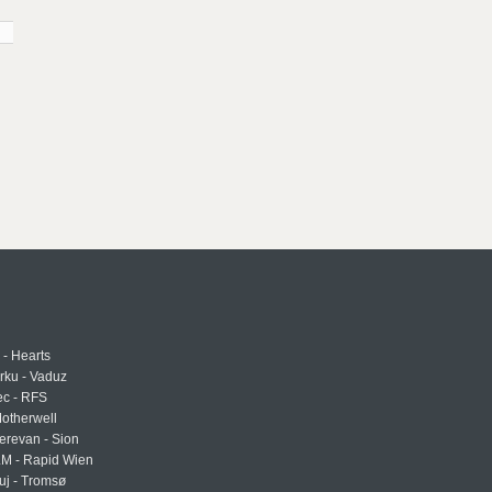
 - Hearts
urku - Vaduz
ec - RFS
otherwell
erevan - Sion
LM - Rapid Wien
uj - Tromsø