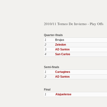
2010/11 Torneo De Invierno - Play Offs
Quarter-finals
1
Brujas
2
Zeledon
3
AD Santos
4
San Carlos
Semi-finals
1
Cartagines
2
AD Santos
Final
1
Alajuelense