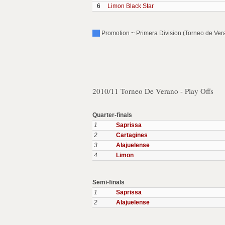
6
Limon Black Star
Promotion ~ Primera Division (Torneo de Veran
2010/11 Torneo De Verano - Play Offs
Quarter-finals
1
Saprissa
2
Cartagines
3
Alajuelense
4
Limon
Semi-finals
1
Saprissa
2
Alajuelense