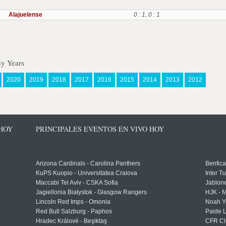
Alajuelense
0 : 1
,
0 : 1
By Years
2020
2019
2018
2017
2016
2015
2014
2013
2012
 HOY
PRINCIPALES EVENTOS EN VIVO HOY
Arizona Cardinals - Carolina Panthers
Benfica
KuPS Kuopio - Universitatea Craiova
Inter T
Maccabi Tel Aviv - CSKA Sofia
Jablon
Jagiellonia Białystok - Glasgow Rangers
HJK - M
Lincoln Red Imps - Omonia
Noah Y
Red Bull Salzburg - Paphos
Paide 
Hradec Králové - Beşiktaş
CFR Cl