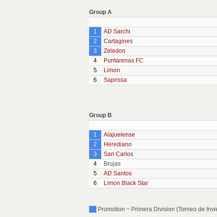
Group A
1
AD Sarchi
2
Cartagines
3
Zeledon
4
Puntarenas FC
5
Limon
6
Saprissa
Group B
1
Alajuelense
2
Herediano
3
San Carlos
4
Brujas
5
AD Santos
6
Limon Black Star
Promotion ~ Primera Division (Torneo de Invie