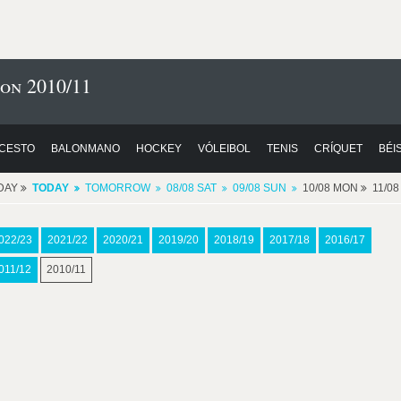
ion 2010/11
CESTO
BALONMANO
HOCKEY
VÓLEIBOL
TENIS
CRÍQUET
BÉI
DAY
TODAY
TOMORROW
08/08 SAT
09/08 SUN
10/08 MON
11/0
022/23
2021/22
2020/21
2019/20
2018/19
2017/18
2016/17
011/12
2010/11