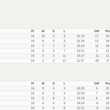
Pl
W
D
L
Diff
Pts
16
10
3
3
31:14
17
33
16
8
5
3
31:18
13
29
16
7
7
2
25:14
11
28
16
6
3
7
23:21
2
21
16
3
2
11
16:27
-11
11
16
2
2
12
11:37
-26
8
Pl
W
D
L
Diff
Pts
16
9
4
3
26:20
6
31
16
9
3
4
23:16
7
30
16
6
8
2
25:19
6
26
16
4
4
8
18:24
-6
16
16
4
4
8
22:31
-9
16