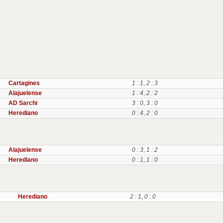
Cartagines
1 : 1
,
2 : 3
Alajuelense
1 : 4
,
2 : 2
AD Sarchi
3 : 0
,
3 : 0
Herediano
0 : 4
,
2 : 0
Alajuelense
0 : 3
,
1 : 2
Herediano
0 : 1
,
1 : 0
Herediano
2 : 1
,
0 : 0