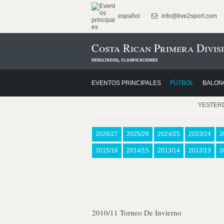
español
info@live2sport.com
Costa Rican Primera Divis
resultados, clasificaciones
EVENTOS PRINCIPALES
FÚTBOL
BALON
YESTER
2026/27
2025/26
2024/25
2023/24
2
2015/16
2014/15
2013/14
2012/13
2
2010/11 Torneo De Invierno