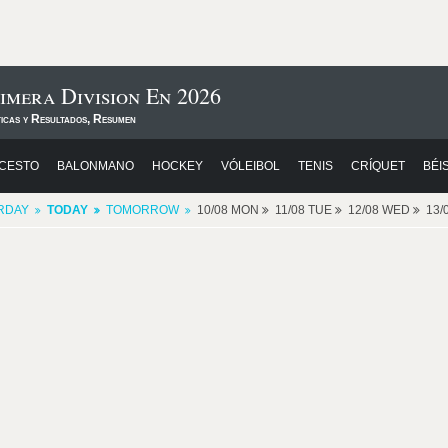
imera Division En 2026
ticas y Resultados, Resumen
CESTO
BALONMANO
HOCKEY
VÓLEIBOL
TENIS
CRÍQUET
BÉI
RDAY
TODAY
TOMORROW
10/08 MON
11/08 TUE
12/08 WED
13/