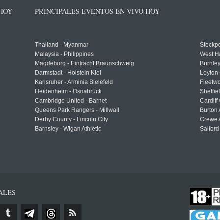
 HOY
PRINCIPALES EVENTOS EN VIVO HOY
Thailand - Myanmar
Stockpo
Malaysia - Philippines
West H
Magdeburg - Eintracht Braunschweig
Burnley
Darmstadt - Holstein Kiel
Leyton 
Karlsruher - Arminia Bielefeld
Fleetwo
Heidenheim - Osnabrück
Sheffi
Cambridge United - Barnet
Cardiff
Queens Park Rangers - Millwall
Burton 
Derby County - Lincoln City
Crewe A
Barnsley - Wigan Athletic
Salford
ALES