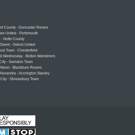
rt County - Doncaster Rovers
am United - Portsmouth
 - Notts County
Orient - Oxford United
od Town - Chesterfield
eld Wednesday - Bolton Wanderers
 City - Swindon Town
Albion - Blackburn Rovers
lexandra - Accrington Stanley
 City - Shrewsbury Town