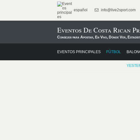
español
info@live2sport.com
Eventos De Costa Rican Pr
Consejos para Apostar, En Vivo, Dónde Ver, Estadís
EVENTOS PRINCIPALES
FÚTBOL
BALON
YESTE