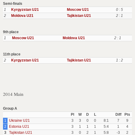
Semi-finals
1
Kyrgyzstan U21
Moscow U21
0 : 5
2
Moldova U21
Tajikistan U21
2 : 1
9th place
1
Moscow U21
Moldova U21
2 : 1
11th place
2
Kyrgyzstan U21
Tajikistan U21
1 : 2
2014 Main
Group A
Pl
W
D
L
Diff
Pts
1
Ukraine U21
3
3
0
0
8:1
7
9
2
Estonia U21
3
1
1
1
5:4
1
4
3
Tajikistan U21
3
0
2
1
5:8
-3
2