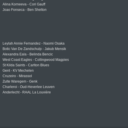
Alina Korneeva - Cori Gauff
Joao Fonseca - Ben Shelton
Leylah Annie Fernandez - Naomi Osaka
Botic Van De Zandschulp - Jakub Mensik
Alexandra Eala - Belinda Bencic
West Coast Eagles - Collingwood Magpies
St Kilda Saints - Carlton Blues
Gent - KV Mechelen
Cruzeiro - Mirassol
Zulte Waregem - Genk
Charleroi - Oud-Heverlee Leuven
Anderlecht - RAAL La Louvière