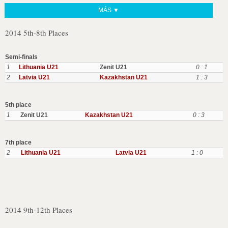
MÁS ▼
2014 5th-8th Places
Semi-finals
1
Lithuania U21
Zenit U21
0 : 1
2
Latvia U21
Kazakhstan U21
1 : 3
5th place
1
Zenit U21
Kazakhstan U21
0 : 3
7th place
2
Lithuania U21
Latvia U21
1 : 0
2014 9th-12th Places