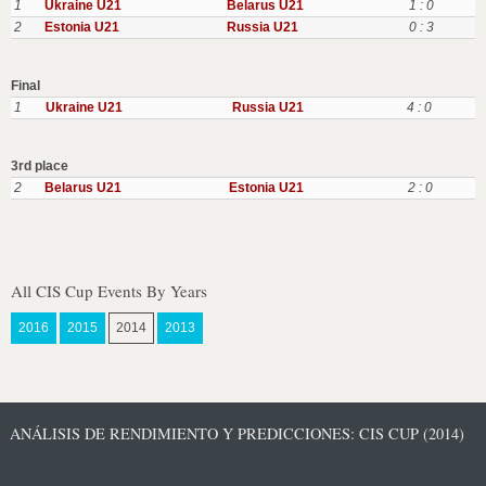
1
Ukraine U21
Belarus U21
1 : 0
2
Estonia U21
Russia U21
0 : 3
Final
1
Ukraine U21
Russia U21
4 : 0
3rd place
2
Belarus U21
Estonia U21
2 : 0
All CIS Cup Events By Years
2016
2015
2014
2013
ANÁLISIS DE RENDIMIENTO Y PREDICCIONES: CIS CUP (2014)