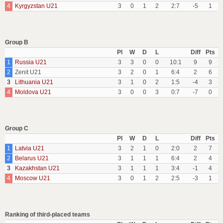
4
Kyrgyzstan U21
3
0
1
2
2:7
-5
1
Group B
Pl
W
D
L
Diff
Pts
1
Russia U21
3
3
0
0
10:1
9
9
2
Zenit U21
3
2
0
1
6:4
2
6
3
Lithuania U21
3
1
0
2
1:5
-4
3
4
Moldova U21
3
0
0
3
0:7
-7
0
Group C
Pl
W
D
L
Diff
Pts
1
Latvia U21
3
2
1
0
2:0
2
7
2
Belarus U21
3
1
1
1
6:4
2
4
3
Kazakhstan U21
3
1
1
1
3:4
-1
4
4
Moscow U21
3
0
1
2
2:5
-3
1
Ranking of third-placed teams