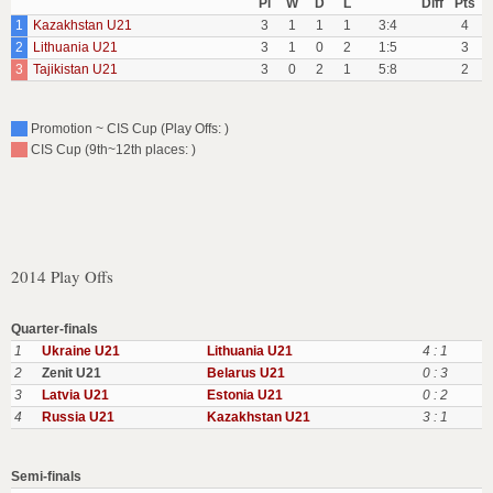
Pl
W
D
L
Diff
Pts
1
Kazakhstan U21
3
1
1
1
3:4
4
2
Lithuania U21
3
1
0
2
1:5
3
3
Tajikistan U21
3
0
2
1
5:8
2
Promotion ~ CIS Cup (Play Offs: )
CIS Cup (9th~12th places: )
2014 Play Offs
Quarter-finals
1
Ukraine U21
Lithuania U21
4 : 1
2
Zenit U21
Belarus U21
0 : 3
3
Latvia U21
Estonia U21
0 : 2
4
Russia U21
Kazakhstan U21
3 : 1
Semi-finals