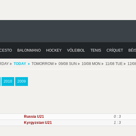
CESTO
BALONMANO
HOCKEY
VÓLEIBOL
TENIS
CRÍQUET
BÉI
RDAY
TODAY
TOMORROW
09/08 SUN
10/08 MON
11/08 TUE
12/
2010
2009
Russia U21
0 : 3
Kyrgyzstan U21
1 : 3