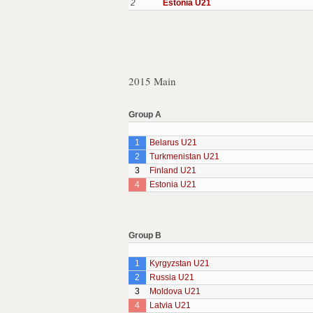
2
Estonia U21
2015 Main
Group A
1
Belarus U21
2
Turkmenistan U21
3
Finland U21
4
Estonia U21
Group B
1
Kyrgyzstan U21
2
Russia U21
3
Moldova U21
4
Latvia U21