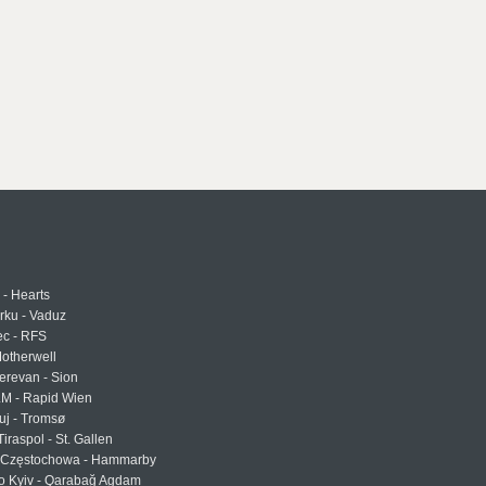
 - Hearts
urku - Vaduz
ec - RFS
otherwell
erevan - Sion
LM - Rapid Wien
uj - Tromsø
Tiraspol - St. Gallen
Częstochowa - Hammarby
 Kyiv - Qarabağ Agdam