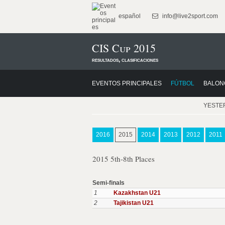
español
info@live2sport.com
CIS Cup 2015
resultados, clasificaciones
EVENTOS PRINCIPALES
FÚTBOL
BALON
YESTE
2016
2015
2014
2013
2012
2011
2015 5th-8th Places
Semi-finals
1
Kazakhstan U21
2
Tajikistan U21