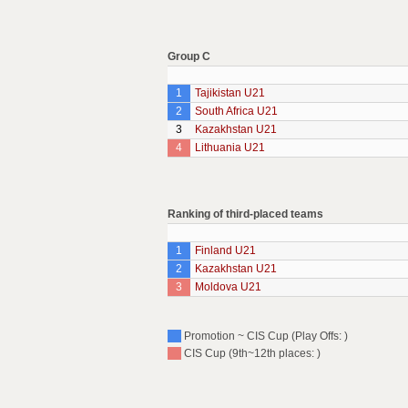
Group C
1
Tajikistan U21
2
South Africa U21
3
Kazakhstan U21
4
Lithuania U21
Ranking of third-placed teams
1
Finland U21
2
Kazakhstan U21
3
Moldova U21
Promotion ~ CIS Cup (Play Offs: )
CIS Cup (9th~12th places: )