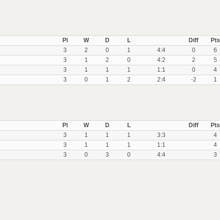
Pl
W
D
L
Diff
Pts
3
2
0
1
4:4
0
6
3
1
2
0
4:2
2
5
3
1
1
1
1:1
0
4
3
0
1
2
2:4
-2
1
Pl
W
D
L
Diff
Pts
3
1
1
1
3:3
4
3
1
1
1
1:1
4
3
0
3
0
4:4
3