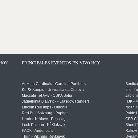
 HOY
PRINCIPALES EVENTOS EN VIVO HOY
Arizona Cardinals - Carolina Panthers
Benfica
KuPS Kuopio - Universitatea Craiova
Inter T
Maccabi Tel Aviv - CSKA Sofia
Jablon
Jagiellonia Białystok - Glasgow Rangers
HJK - M
Lincoln Red Imps - Omonia
Noah Y
Red Bull Salzburg - Paphos
Paide 
Hradec Králové - Beşiktaş
CFR Cl
Lech Poznań - KÍ Klaksvík
Sheriff 
PAOK - Anderlecht
Raków 
Thun - Vikingur Reykjavik
Dynamo