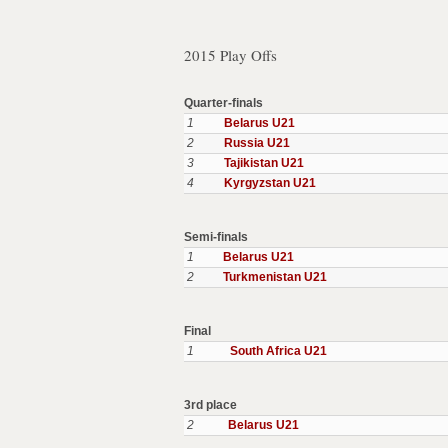
2015 Play Offs
Quarter-finals
1
Belarus U21
2
Russia U21
3
Tajikistan U21
4
Kyrgyzstan U21
Semi-finals
1
Belarus U21
2
Turkmenistan U21
Final
1
South Africa U21
3rd place
2
Belarus U21