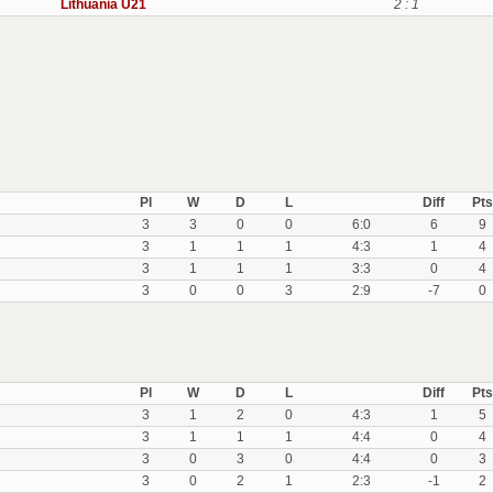
Lithuania U21
2 : 1
Pl
W
D
L
Diff
Pts
3
3
0
0
6:0
6
9
3
1
1
1
4:3
1
4
3
1
1
1
3:3
0
4
3
0
0
3
2:9
-7
0
Pl
W
D
L
Diff
Pts
3
1
2
0
4:3
1
5
3
1
1
1
4:4
0
4
3
0
3
0
4:4
0
3
3
0
2
1
2:3
-1
2