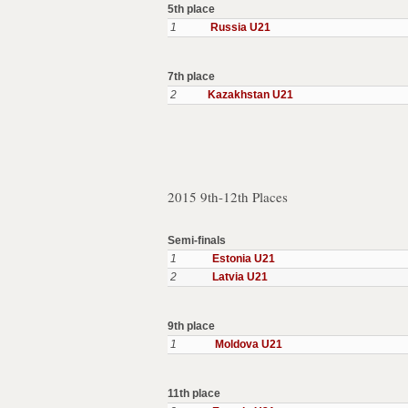
5th place
1
Russia U21
7th place
2
Kazakhstan U21
2015 9th-12th Places
Semi-finals
1
Estonia U21
2
Latvia U21
9th place
1
Moldova U21
11th place