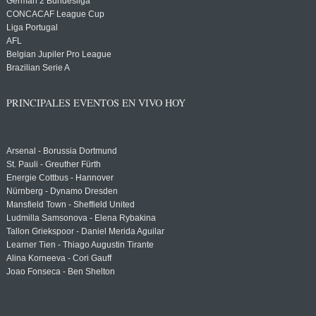
German 2 Bundesliga
CONCACAF League Cup
Liga Portugal
AFL
Belgian Jupiler Pro League
Brazilian Serie A
PRINCIPALES EVENTOS EN VIVO HOY
Arsenal - Borussia Dortmund
St. Pauli - Greuther Fürth
Energie Cottbus - Hannover
Nürnberg - Dynamo Dresden
Mansfield Town - Sheffield United
Ludmilla Samsonova - Elena Rybakina
Tallon Griekspoor - Daniel Merida Aguilar
Learner Tien - Thiago Augustin Tirante
Alina Korneeva - Cori Gauff
Joao Fonseca - Ben Shelton