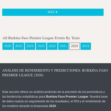
MÁS ▼
All Burkina Faso Premier League Events By Years
2026
2025
2024
2023
2022
2021
2020
2019
ANÁLISIS DE RENDIMIENTO Y PREDICCIONES: BURKINA FASO
PREMIER LEAGUE (2020)
Esta sección ofrece un análisis profundo de la precisión de los pronósticos y
las tendencias estadísticas para
Burkina Faso Premier League
. Nuestra base
de datos realiza un seguimiento de los resultados, el ROI y el rendimiento de
los modelos durante la temporada
2020
.