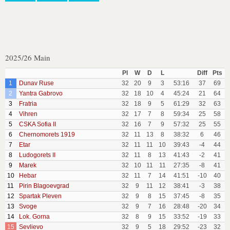
2025/26 Main
Pl
W
D
L
Diff
Pts
1
Dunav Ruse
32
20
9
3
53:16
37
69
2
Yantra Gabrovo
32
18
10
4
45:24
21
64
3
Fratria
32
18
9
5
61:29
32
63
4
Vihren
32
17
7
8
59:34
25
58
5
CSKA Sofia II
32
16
7
9
57:32
25
55
6
Chernomorets 1919
32
11
13
8
38:32
6
46
7
Etar
32
11
11
10
39:43
-4
44
8
Ludogorets II
32
11
8
13
41:43
-2
41
9
Marek
32
10
11
11
27:35
-8
41
10
Hebar
32
11
7
14
41:51
-10
40
11
Pirin Blagoevgrad
32
9
11
12
38:41
-3
38
12
Spartak Pleven
32
9
8
15
37:45
-8
35
13
Svoge
32
9
7
16
28:48
-20
34
14
Lok. Gorna
32
8
9
15
33:52
-19
33
15
Sevlievo
32
9
5
18
29:52
-23
32