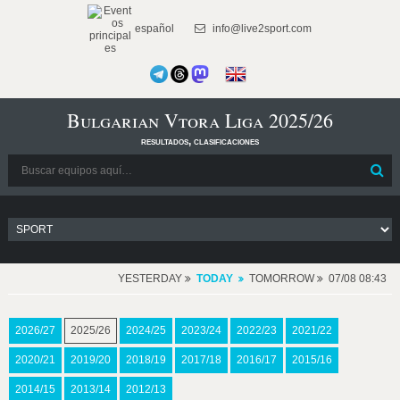
español
info@live2sport.com
Bulgarian Vtora Liga 2025/26
resultados, clasificaciones
YESTERDAY
TODAY
TOMORROW
07/08 08:43
2026/27
2025/26
2024/25
2023/24
2022/23
2021/22
2020/21
2019/20
2018/19
2017/18
2016/17
2015/16
2014/15
2013/14
2012/13