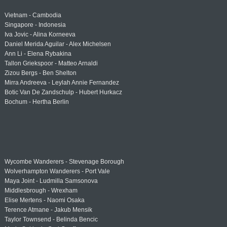
Vietnam - Cambodia
Singapore - Indonesia
Iva Jovic - Alina Korneeva
Daniel Merida Aguilar - Alex Michelsen
Ann Li - Elena Rybakina
Tallon Griekspoor - Matteo Arnaldi
Zizou Bergs - Ben Shelton
Mirra Andreeva - Leylah Annie Fernandez
Botic Van De Zandschulp - Hubert Hurkacz
Bochum - Hertha Berlin
Wycombe Wanderers - Stevenage Borough
Wolverhampton Wanderers - Port Vale
Maya Joint - Ludmilla Samsonova
Middlesbrough - Wrexham
Elise Mertens - Naomi Osaka
Terence Atmane - Jakub Mensik
Taylor Townsend - Belinda Bencic