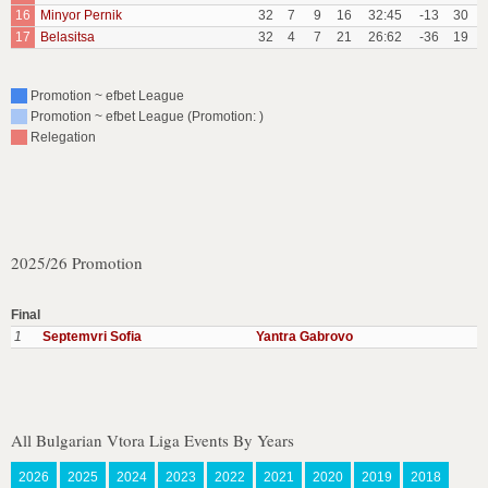
16
Minyor Pernik
32
7
9
16
32:45
-13
30
17
Belasitsa
32
4
7
21
26:62
-36
19
Promotion ~ efbet League
Promotion ~ efbet League (Promotion: )
Relegation
2025/26 Promotion
Final
1
Septemvri Sofia
Yantra Gabrovo
All Bulgarian Vtora Liga Events By Years
2026
2025
2024
2023
2022
2021
2020
2019
2018