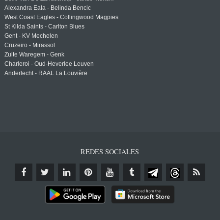
Alexandra Eala - Belinda Bencic
West Coast Eagles - Collingwood Magpies
St Kilda Saints - Carlton Blues
Gent - KV Mechelen
Cruzeiro - Mirassol
Zulte Waregem - Genk
Charleroi - Oud-Heverlee Leuven
Anderlecht - RAAL La Louvière
REDES SOCIALES