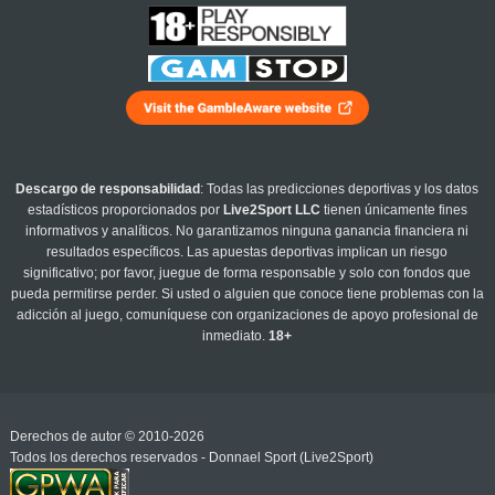
Descargo de responsabilidad
: Todas las predicciones deportivas y los datos
estadísticos proporcionados por
Live2Sport LLC
tienen únicamente fines
informativos y analíticos. No garantizamos ninguna ganancia financiera ni
resultados específicos. Las apuestas deportivas implican un riesgo
significativo; por favor, juegue de forma responsable y solo con fondos que
pueda permitirse perder. Si usted o alguien que conoce tiene problemas con la
adicción al juego, comuníquese con organizaciones de apoyo profesional de
inmediato.
18+
Derechos de autor © 2010-2026
Todos los derechos reservados - Donnael Sport (Live2Sport)