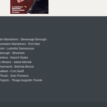
e Wanderers - Stevenage Borough
hampton Wanderers - Port Vale
oint - Ludmilla Samsonova
sbrough - Wrexham
ertens - Naomi Osaka
e Atmane - Jakub Mensik
Townsend - Belinda Bencic
akkari - Cori Gauff
 Ruud - Joao Fonseca
Popyrin - Thiago Augustin Tirante