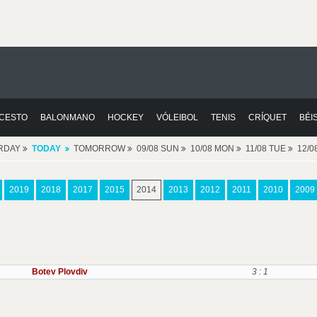
CESTO
BALONMANO
HOCKEY
VÓLEIBOL
TENIS
CRÍQUET
BÉI
RDAY
TODAY
TOMORROW
09/08 SUN
10/08 MON
11/08 TUE
12/
2019
2018
2017
2015
2014
2013
2012
2011
2010
2009
Botev Plovdiv
3 : 1