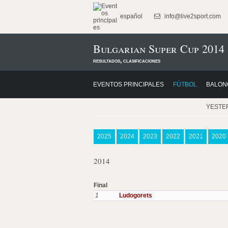
español
info@live2sport.com
Bulgarian Super Cup 2014
resultados, clasificaciones
EVENTOS PRINCIPALES
FÚTBOL
BALON
YESTE
2025
2024
2023
2022
2021
2020
2014
Final
1
Ludogorets