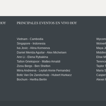
 HOY
PRINCIPALES EVENTOS EN VIVO HOY
Vietnam - Cambodia
Wycomb
Singapore - Indonesia
Wolver
Iva Jovic - Alina Korneeva
Maya J
Daniel Merida Aguilar - Alex Michelsen
Middle
Ann Li - Elena Rybakina
Elise M
Tallon Griekspoor - Matteo Arnaldi
Terenc
Zizou Bergs - Ben Shelton
Taylor 
Mirra Andreeva - Leylah Annie Fernandez
Maria S
Botic Van De Zandschulp - Hubert Hurkacz
Casper
Bochum - Hertha Berlin
Alexei 