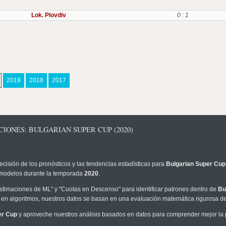
Lok. Plovdiv
0 : 1
2019
2018
2017
IONES: BULGARIAN SUPER CUP (2020)
ecisión de los pronósticos y las tendencias estadísticas para
Bulgarian Super Cup
os modelos durante la temporada
2020
.
timaciones de ML" y "Cuotas en Descenso" para identificar patrones dentro de
Bu
en algoritmos, nuestros datos se basan en una evaluación matemática rigurosa de 
er Cup
y aproveche nuestros análisis basados en datos para comprender mejor la pr