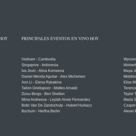
 HOY
PRINCIPALES EVENTOS EN VIVO HOY
Vietnam - Cambodia
Wycomb
Singapore - Indonesia
Wolver
Iva Jovic - Alina Korneeva
Maya J
Daniel Merida Aguilar - Alex Michelsen
Middle
Ann Li - Elena Rybakina
Elise M
Tallon Griekspoor - Matteo Arnaldi
Terenc
Zizou Bergs - Ben Shelton
Taylor 
Mirra Andreeva - Leylah Annie Fernandez
Maria S
Botic Van De Zandschulp - Hubert Hurkacz
Casper
Bochum - Hertha Berlin
Alexei 