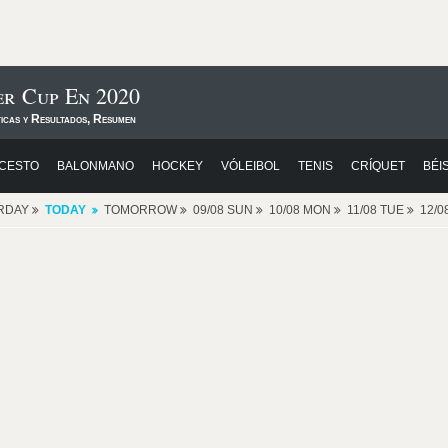
er Cup En 2020
ticas y Resultados, Resumen
CESTO
BALONMANO
HOCKEY
VÓLEIBOL
TENIS
CRÍQUET
BÉI
RDAY
TODAY
TOMORROW
09/08 SUN
10/08 MON
11/08 TUE
12/