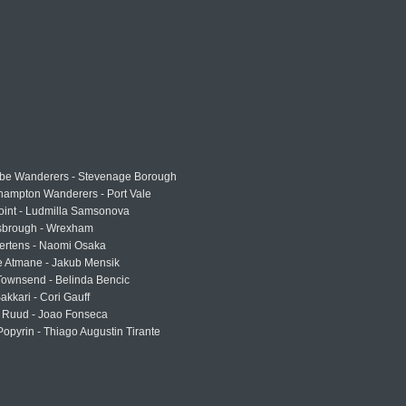
e Wanderers - Stevenage Borough
hampton Wanderers - Port Vale
oint - Ludmilla Samsonova
sbrough - Wrexham
ertens - Naomi Osaka
e Atmane - Jakub Mensik
Townsend - Belinda Bencic
akkari - Cori Gauff
 Ruud - Joao Fonseca
Popyrin - Thiago Augustin Tirante