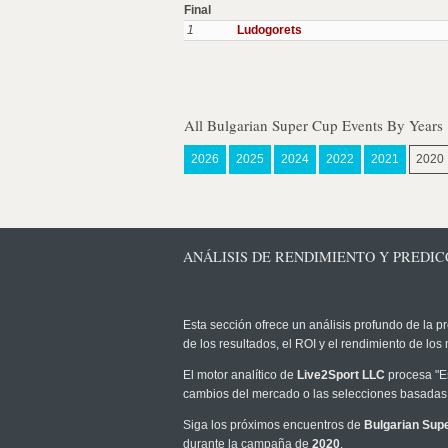
Final
1
Ludogorets
All Bulgarian Super Cup Events By Years
2026
2025
2024
2022
2021
2020
ANÁLISIS DE RENDIMIENTO Y PREDICC
Esta sección ofrece un análisis profundo de la pr
de los resultados, el ROI y el rendimiento de l
El motor analítico de
Live2Sport LLC
procesa "Es
cambios del mercado o las selecciones basadas 
Siga los próximos encuentros de
Bulgarian Sup
durante la campaña de
2020
.