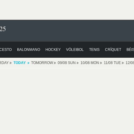
25
CESTO
BALONMANO
HOCKEY
VÓLEIBOL
TENIS
CRÍQUET
BÉI
RDAY
TODAY
TOMORROW
09/08 SUN
10/08 MON
11/08 TUE
12/