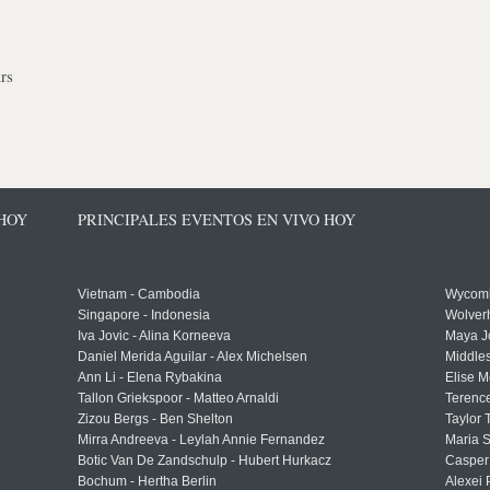
rs
 HOY
PRINCIPALES EVENTOS EN VIVO HOY
Vietnam - Cambodia
Wycomb
Singapore - Indonesia
Wolver
Iva Jovic - Alina Korneeva
Maya J
Daniel Merida Aguilar - Alex Michelsen
Middle
Ann Li - Elena Rybakina
Elise M
Tallon Griekspoor - Matteo Arnaldi
Terenc
Zizou Bergs - Ben Shelton
Taylor 
Mirra Andreeva - Leylah Annie Fernandez
Maria S
Botic Van De Zandschulp - Hubert Hurkacz
Casper
Bochum - Hertha Berlin
Alexei 