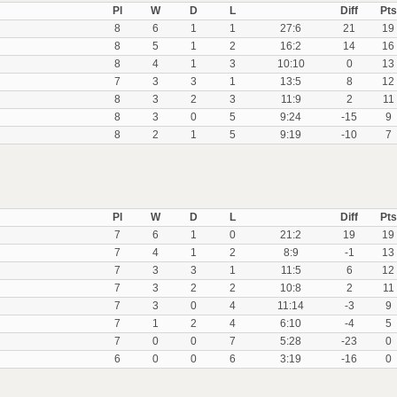
Pl
W
D
L
Diff
Pts
8
6
1
1
27:6
21
19
8
5
1
2
16:2
14
16
8
4
1
3
10:10
0
13
7
3
3
1
13:5
8
12
8
3
2
3
11:9
2
11
8
3
0
5
9:24
-15
9
8
2
1
5
9:19
-10
7
Pl
W
D
L
Diff
Pts
7
6
1
0
21:2
19
19
7
4
1
2
8:9
-1
13
7
3
3
1
11:5
6
12
7
3
2
2
10:8
2
11
7
3
0
4
11:14
-3
9
7
1
2
4
6:10
-4
5
7
0
0
7
5:28
-23
0
6
0
0
6
3:19
-16
0