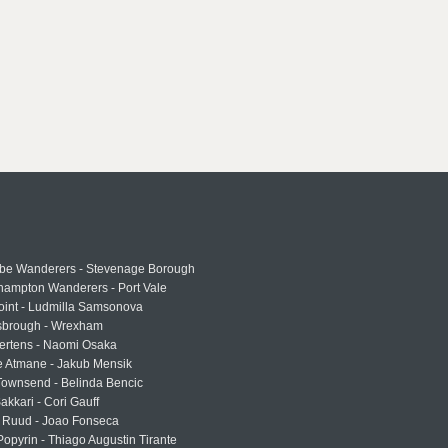
e Wanderers - Stevenage Borough
hampton Wanderers - Port Vale
oint - Ludmilla Samsonova
sbrough - Wrexham
ertens - Naomi Osaka
e Atmane - Jakub Mensik
Townsend - Belinda Bencic
akkari - Cori Gauff
 Ruud - Joao Fonseca
Popyrin - Thiago Augustin Tirante