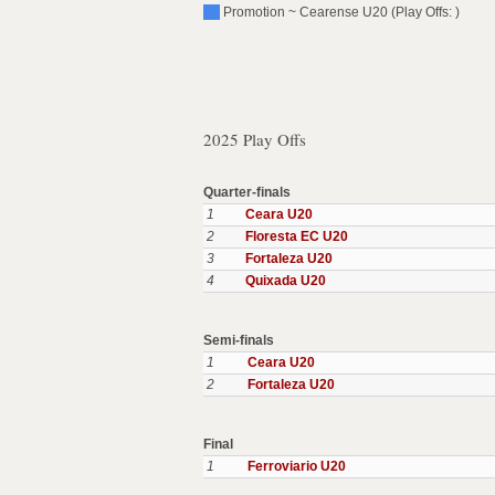
Promotion ~ Cearense U20 (Play Offs: )
2025 Play Offs
Quarter-finals
1
Ceara U20
2
Floresta EC U20
3
Fortaleza U20
4
Quixada U20
Semi-finals
1
Ceara U20
2
Fortaleza U20
Final
1
Ferroviario U20