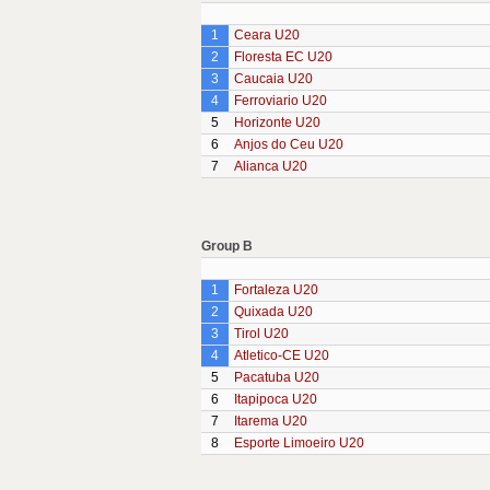
1
Ceara U20
2
Floresta EC U20
3
Caucaia U20
4
Ferroviario U20
5
Horizonte U20
6
Anjos do Ceu U20
7
Alianca U20
Group B
1
Fortaleza U20
2
Quixada U20
3
Tirol U20
4
Atletico-CE U20
5
Pacatuba U20
6
Itapipoca U20
7
Itarema U20
8
Esporte Limoeiro U20