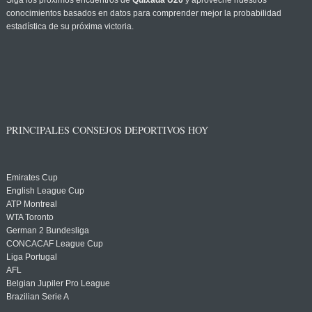
Siga los próximos encuentros de
Quixada U20
y aproveche nuestros
conocimientos basados en datos para comprender mejor la probabilidad
estadística de su próxima victoria.
PRINCIPALES CONSEJOS DEPORTIVOS HOY
Emirates Cup
English League Cup
ATP Montreal
WTA Toronto
German 2 Bundesliga
CONCACAF League Cup
Liga Portugal
AFL
Belgian Jupiler Pro League
Brazilian Serie A