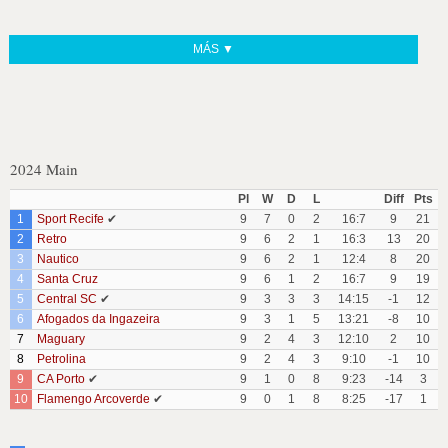
MÁS ▼
2024 Main
Pl
W
D
L
Diff
Pts
1
Sport Recife
✔
9
7
0
2
16:7
9
21
2
Retro
9
6
2
1
16:3
13
20
3
Nautico
9
6
2
1
12:4
8
20
4
Santa Cruz
9
6
1
2
16:7
9
19
5
Central SC
✔
9
3
3
3
14:15
-1
12
6
Afogados da Ingazeira
9
3
1
5
13:21
-8
10
7
Maguary
9
2
4
3
12:10
2
10
8
Petrolina
9
2
4
3
9:10
-1
10
9
CA Porto
✔
9
1
0
8
9:23
-14
3
10
Flamengo Arcoverde
✔
9
0
1
8
8:25
-17
1