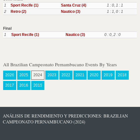
1
Sport Recife (1)
Santa Cruz (4)
1 : 0
,
1 : 1
2
Retro (2)
Nautico (3)
1 : 1
,
0 : 1
Final
1
Sport Recife (1)
Nautico (3)
0 : 0
,
2 : 0
All Brazilian Campeonato Pernambucano Events By Years
2026
2025
2024
2023
2022
2021
2020
2019
2018
2017
2016
2015
ANÁLISIS DE RENDIMIENTO Y PREDICCIONES: BRAZILIAN
CAMPEONATO PERNAMBUCANO (2024)