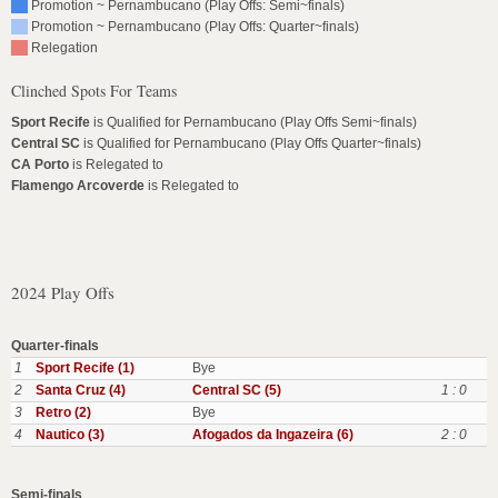
Promotion ~ Pernambucano (Play Offs: Semi~finals)
Promotion ~ Pernambucano (Play Offs: Quarter~finals)
Relegation
Clinched Spots For Teams
Sport Recife
is Qualified for Pernambucano (Play Offs Semi~finals)
Central SC
is Qualified for Pernambucano (Play Offs Quarter~finals)
CA Porto
is Relegated to
Flamengo Arcoverde
is Relegated to
2024 Play Offs
Quarter-finals
1
Sport Recife (1)
Bye
2
Santa Cruz (4)
Central SC (5)
1 : 0
3
Retro (2)
Bye
4
Nautico (3)
Afogados da Ingazeira (6)
2 : 0
Semi-finals