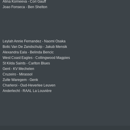
Alina Korneeva - Cori Gauff
Joao Fonseca - Ben Shelton
Leylah Annie Fernandez - Naomi Osaka
Botic Van De Zandschulp - Jakub Mensik
Alexandra Eala - Belinda Bencic
West Coast Eagles - Collingwood Magpies
St Kilda Saints - Carlton Blues
Gent - KV Mechelen
Cruzeiro - Mirassol
Zulte Waregem - Genk
Charleroi - Oud-Heverlee Leuven
Anderlecht - RAAL La Louvière