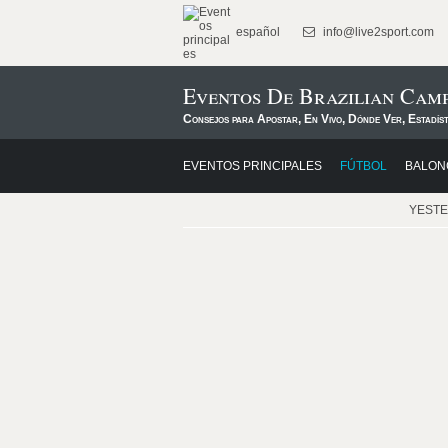
español
info@live2sport.com
Eventos De Brazilian Cam
Consejos para Apostar, En Vivo, Dónde Ver, Estadís
EVENTOS PRINCIPALES
FÚTBOL
BALON
YEST