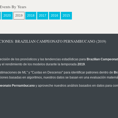
Events By Years
2020
2019
2018
2017
2016
2015
CCIONES: BRAZILIAN CAMPEONATO PERNAMBUCANO (2019)
ecisión de los pronósticos y las tendencias estadísticas para
Brazilian Campeona
I y el rendimiento de los modelos durante la temporada
2019
.
timaciones de ML" y "Cuotas en Descenso" para identificar patrones dentro de
Br
iones basadas en algoritmos, nuestros datos se basan en una evaluación matemáti
mpeonato Pernambucano
y aproveche nuestros análisis basados en datos para comp