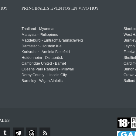
 HOY
PRINCIPALES EVENTOS EN VIVO HOY
Thailand - Myanmar
Stockpo
Malaysia - Philippines
West H
Magdeburg - Eintracht Braunschweig
Burnley
Darmstadt - Holstein Kiel
Leyton 
Karlsruher - Arminia Bielefeld
Fleetwo
Heidenheim - Osnabrück
Sheffi
Cambridge United - Barnet
Cardiff
Queens Park Rangers - Millwall
Burton 
Derby County - Lincoln City
Crewe A
Barnsley - Wigan Athletic
Salford
ALES