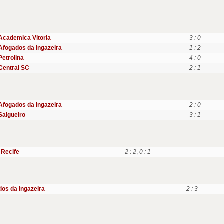
Academica Vitoria
3 : 0
Afogados da Ingazeira
1 : 2
Petrolina
4 : 0
Central SC
2 : 1
Afogados da Ingazeira
2 : 0
Salgueiro
3 : 1
 Recife
2 : 2
,
0 : 1
os da Ingazeira
2 : 3