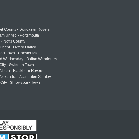
rt County - Doncaster Rovers
am United - Portsmouth
 - Notts County
Orient - Oxford United
od Town - Chesterfield
eld Wednesday - Bolton Wanderers
 City - Swindon Town
Albion - Blackburn Rovers
lexandra - Accrington Stanley
 City - Shrewsbury Town