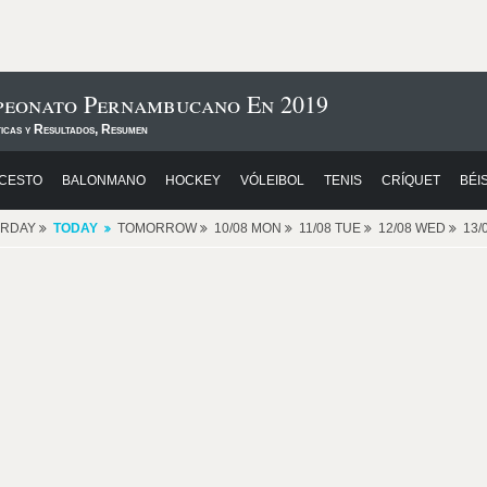
peonato Pernambucano En 2019
ticas y Resultados, Resumen
CESTO
BALONMANO
HOCKEY
VÓLEIBOL
TENIS
CRÍQUET
BÉI
ERDAY
TODAY
TOMORROW
10/08 MON
11/08 TUE
12/08 WED
13/