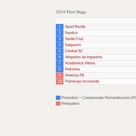
2019 First Stage
1
Sport Recife
2
Nautico
3
Santa Cruz
4
Salgueiro
5
Central SC
6
Afogados da Ingazeira
7
Academica Vitoria
8
Petrolina
9
America PE
10
Flamengo Arcoverde
Promotion ~ Campeonato Pernambucano (Play
Relegation