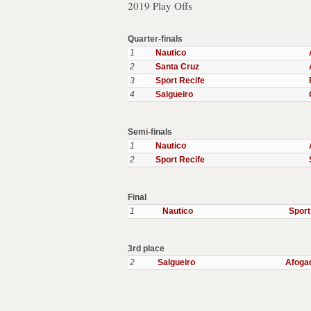
2019 Play Offs
Quarter-finals
1
Nautico
2
Santa Cruz
3
Sport Recife
4
Salgueiro
Semi-finals
1
Nautico
2
Sport Recife
Final
1
Nautico
Sport
3rd place
2
Salgueiro
Afogad