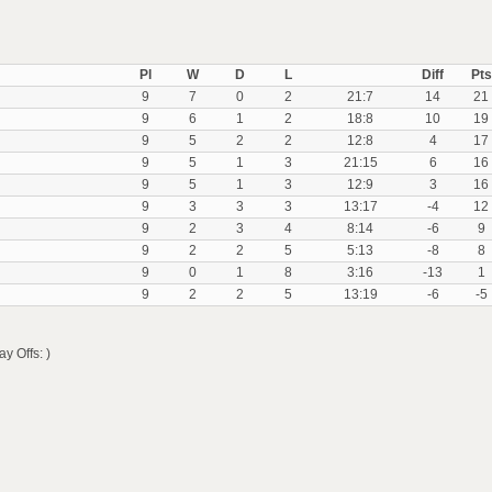
Pl
W
D
L
Diff
Pts
9
7
0
2
21:7
14
21
9
6
1
2
18:8
10
19
9
5
2
2
12:8
4
17
9
5
1
3
21:15
6
16
9
5
1
3
12:9
3
16
9
3
3
3
13:17
-4
12
9
2
3
4
8:14
-6
9
9
2
2
5
5:13
-8
8
9
0
1
8
3:16
-13
1
9
2
2
5
13:19
-6
-5
 Offs: )