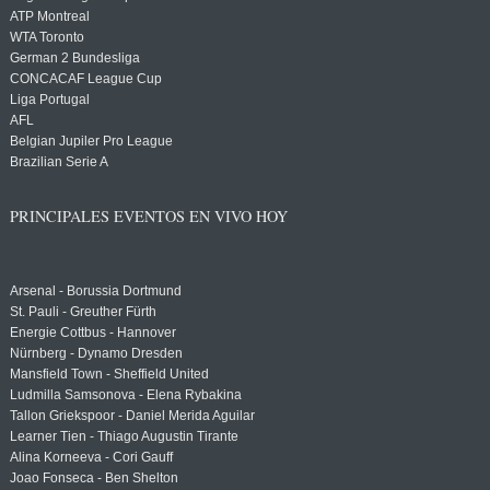
ATP Montreal
WTA Toronto
German 2 Bundesliga
CONCACAF League Cup
Liga Portugal
AFL
Belgian Jupiler Pro League
Brazilian Serie A
PRINCIPALES EVENTOS EN VIVO HOY
Arsenal - Borussia Dortmund
St. Pauli - Greuther Fürth
Energie Cottbus - Hannover
Nürnberg - Dynamo Dresden
Mansfield Town - Sheffield United
Ludmilla Samsonova - Elena Rybakina
Tallon Griekspoor - Daniel Merida Aguilar
Learner Tien - Thiago Augustin Tirante
Alina Korneeva - Cori Gauff
Joao Fonseca - Ben Shelton