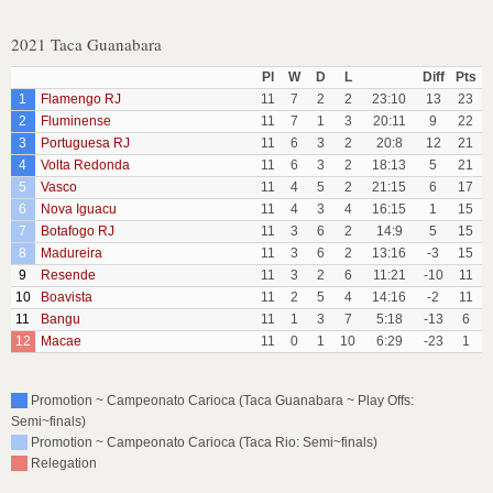
2021 Taca Guanabara
Pl
W
D
L
Diff
Pts
1
Flamengo RJ
11
7
2
2
23:10
13
23
2
Fluminense
11
7
1
3
20:11
9
22
3
Portuguesa RJ
11
6
3
2
20:8
12
21
4
Volta Redonda
11
6
3
2
18:13
5
21
5
Vasco
11
4
5
2
21:15
6
17
6
Nova Iguacu
11
4
3
4
16:15
1
15
7
Botafogo RJ
11
3
6
2
14:9
5
15
8
Madureira
11
3
6
2
13:16
-3
15
9
Resende
11
3
2
6
11:21
-10
11
10
Boavista
11
2
5
4
14:16
-2
11
11
Bangu
11
1
3
7
5:18
-13
6
12
Macae
11
0
1
10
6:29
-23
1
Promotion ~ Campeonato Carioca (Taca Guanabara ~ Play Offs:
Semi~finals)
Promotion ~ Campeonato Carioca (Taca Rio: Semi~finals)
Relegation