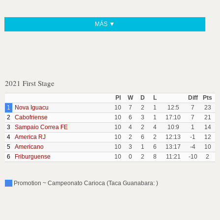
MÁS ▼
2021 First Stage
Pl
W
D
L
Diff
Pts
1
Nova Iguacu
10
7
2
1
12:5
7
23
2
Cabofriense
10
6
3
1
17:10
7
21
3
Sampaio Correa FE
10
4
2
4
10:9
1
14
4
America RJ
10
2
6
2
12:13
-1
12
5
Americano
10
3
1
6
13:17
-4
10
6
Friburguense
10
0
2
8
11:21
-10
2
Promotion ~ Campeonato Carioca (Taca Guanabara: )