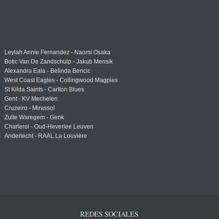
Leylah Annie Fernandez - Naomi Osaka
Botic Van De Zandschulp - Jakub Mensik
Alexandra Eala - Belinda Bencic
West Coast Eagles - Collingwood Magpies
St Kilda Saints - Carlton Blues
Gent - KV Mechelen
Cruzeiro - Mirassol
Zulte Waregem - Genk
Charleroi - Oud-Heverlee Leuven
Anderlecht - RAAL La Louvière
REDES SOCIALES