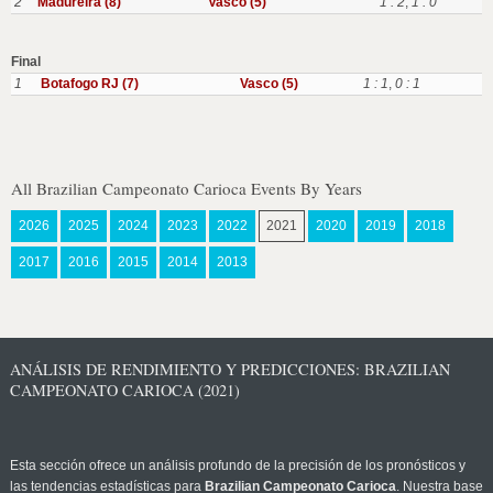
2
Madureira (8)
Vasco (5)
1 : 2
,
1 : 0
Final
1
Botafogo RJ (7)
Vasco (5)
1 : 1
,
0 : 1
All Brazilian Campeonato Carioca Events By Years
2026
2025
2024
2023
2022
2021
2020
2019
2018
2017
2016
2015
2014
2013
ANÁLISIS DE RENDIMIENTO Y PREDICCIONES: BRAZILIAN
CAMPEONATO CARIOCA (2021)
Esta sección ofrece un análisis profundo de la precisión de los pronósticos y
las tendencias estadísticas para
Brazilian Campeonato Carioca
. Nuestra base