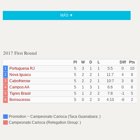
MÁS ▼
2017 First Round
Pl
W
D
L
Diff
Pts
1
Portuguesa RJ
5
3
1
1
5:5
0
10
2
Nova Iguacu
5
2
2
1
11:7
4
8
3
Cabofriense
5
2
2
1
10:7
3
8
4
Campos AA
5
1
3
1
6:6
0
6
5
Tigres Brasil
5
1
2
2
7:8
-1
5
6
Bonsucesso
5
0
2
3
4:10
-6
2
Promotion ~ Campeonato Carioca (Taca Guanabara: )
Campeonato Carioca (Relegation Group: )