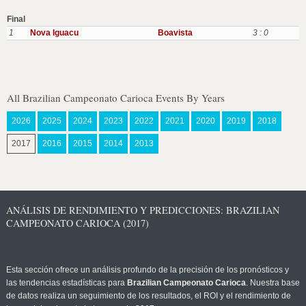
Final
1
Nova Iguacu
Boavista
3 : 0
All Brazilian Campeonato Carioca Events By Years
2026
2025
2024
2023
2022
2021
2020
2019
2018
2017
2016
2015
2014
2013
ANÁLISIS DE RENDIMIENTO Y PREDICCIONES: BRAZILIAN
CAMPEONATO CARIOCA (2017)
Esta sección ofrece un análisis profundo de la precisión de los pronósticos y
las tendencias estadísticas para
Brazilian Campeonato Carioca
. Nuestra base
de datos realiza un seguimiento de los resultados, el ROI y el rendimiento de