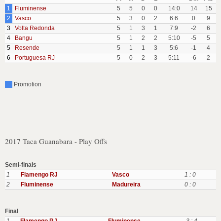
1
Fluminense
5
5
0
0
14:0
14
15
2
Vasco
5
3
0
2
6:6
0
9
3
Volta Redonda
5
1
3
1
7:9
-2
6
4
Bangu
5
1
2
2
5:10
-5
5
5
Resende
5
1
1
3
5:6
-1
4
6
Portuguesa RJ
5
0
2
3
5:11
-6
2
Promotion
2017 Taca Guanabara - Play Offs
Semi-finals
1
Flamengo RJ
Vasco
1 : 0
2
Fluminense
Madureira
0 : 0
Final