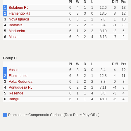
Pl
W
D
L
Diff
Pts
1
Botafogo RJ
6
4
1
1
12:6
6
13
2
Flamengo RJ
6
3
3
0
13:5
8
12
3
Nova Iguacu
6
3
1
2
7:6
1
10
4
Boavista
6
2
2
2
3:4
-1
8
5
Madureira
6
1
2
3
8:10
-2
5
6
Macae
6
0
2
4
6:13
-7
2
Group C
Pl
W
D
L
Diff
Pts
1
Vasco
6
3
3
0
8:4
4
12
2
Fluminense
6
3
2
1
12:8
4
11
3
Volta Redonda
6
2
2
2
8:8
0
8
4
Portuguesa RJ
6
2
2
2
7:11
-4
8
5
Resende
6
1
1
4
5:8
-3
4
6
Bangu
6
1
1
4
4:10
-6
4
Promotion ~ Campeonato Carioca (Taca Rio ~ Play Offs: )