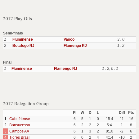
2017 Play Offs
Semi-finals
1
Fluminense
Vasco
3 : 0
2
Botafogo RJ
Flamengo RJ
1 : 2
Final
1
Fluminense
Flamengo RJ
1 : 2
,
0 : 1
2017 Relegation Group
Pl
W
D
L
Diff
Pts
1
Cabofriense
6
5
1
0
15:4
11
16
2
Bonsucesso
6
2
2
2
5:4
1
8
3
Campos AA
6
1
3
2
8:10
-2
6
4
Tigres Brasil
6
0
2
4
4:14
-10
2