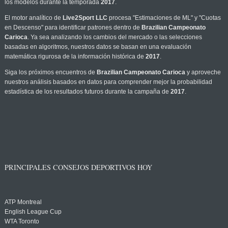
los modelos durante la temporada
2017
.
El motor analítico de
Live2Sport LLC
procesa "Estimaciones de ML" y "Cuotas
en Descenso" para identificar patrones dentro de
Brazilian Campeonato
Carioca
. Ya sea analizando los cambios del mercado o las selecciones
basadas en algoritmos, nuestros datos se basan en una evaluación
matemática rigurosa de la información histórica de
2017
.
Siga los próximos encuentros de
Brazilian Campeonato Carioca
y aproveche
nuestros análisis basados en datos para comprender mejor la probabilidad
estadística de los resultados futuros durante la campaña de
2017
.
PRINCIPALES CONSEJOS DEPORTIVOS HOY
ATP Montreal
English League Cup
WTA Toronto