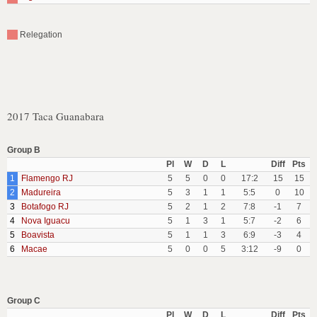
Relegation
2017 Taca Guanabara
Group B
Pl
W
D
L
Diff
Pts
1
Flamengo RJ
5
5
0
0
17:2
15
15
2
Madureira
5
3
1
1
5:5
0
10
3
Botafogo RJ
5
2
1
2
7:8
-1
7
4
Nova Iguacu
5
1
3
1
5:7
-2
6
5
Boavista
5
1
1
3
6:9
-3
4
6
Macae
5
0
0
5
3:12
-9
0
Group C
Pl
W
D
L
Diff
Pts