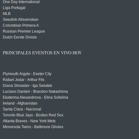
One Day International
Liga Portugal
MLB
Swedish Allsvenskan
Colombian Primera A
Russian Premier League
Dutch Eerste Divisie
PRINCIPALES EVENTOS EN VIVO HOY
Plymouth Argyle - Exeter City
Rafael Jodar - Arthur Fils
Diana Shnaider - Iga Swiatek
Luciano Darderi - Brandon Nakashima
Ekaterina Alexandrova - Elina Svitolina
Ireland - Afghanistan
Santa Clara - Nacional
Toronto Blue Jays - Boston Red Sox
Atlanta Braves - New York Mets
Minnesota Twins - Baltimore Orioles