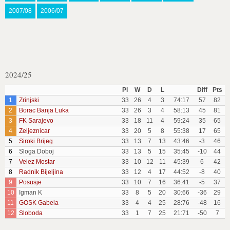
2007/08
2006/07
2024/25
Pl
W
D
L
Diff
Pts
1
Zrinjski
33
26
4
3
74:17
57
82
2
Borac Banja Luka
33
26
3
4
58:13
45
81
3
FK Sarajevo
33
18
11
4
59:24
35
65
4
Zeljeznicar
33
20
5
8
55:38
17
65
5
Siroki Brijeg
33
13
7
13
43:46
-3
46
6
Sloga Doboj
33
13
5
15
35:45
-10
44
7
Velez Mostar
33
10
12
11
45:39
6
42
8
Radnik Bijeljina
33
12
4
17
44:52
-8
40
9
Posusje
33
10
7
16
36:41
-5
37
10
Igman K
33
8
5
20
30:66
-36
29
11
GOSK Gabela
33
4
4
25
28:76
-48
16
12
Sloboda
33
1
7
25
21:71
-50
7