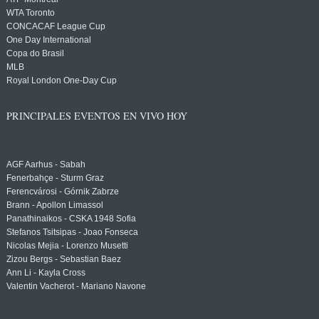
WTA Toronto
CONCACAF League Cup
One Day International
Copa do Brasil
MLB
Royal London One-Day Cup
PRINCIPALES EVENTOS EN VIVO HOY
AGF Aarhus - Sabah
Fenerbahçe - Sturm Graz
Ferencvárosi - Górnik Zabrze
Brann - Apollon Limassol
Panathinaikos - CSKA 1948 Sofia
Stefanos Tsitsipas - Joao Fonseca
Nicolas Mejia - Lorenzo Musetti
Zizou Bergs - Sebastian Baez
Ann Li - Kayla Cross
Valentin Vacherot - Mariano Navone