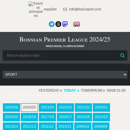
español
info@live2sport.com
Bosnian Premier League 2024/25
resultados, clasificaciones
YESTERDAY
TODAY
TOMORROW
06/08 01:00
2025/26
2024/25
2023/24
2022/23
2021/22
2020/21
2019/20
2018/19
2017/18
2016/17
2015/16
2014/15
2013/14
2012/13
2011/12
2010/11
2009/10
2008/09