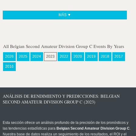
MÁS ▼
All Belgian Second Amateur Division Group C Events By Years
2026
2025
2024
2023
2022
2020
2019
2018
2017
2016
ANÁLISIS DE RENDIMIENTO Y PREDICCIONES: BELGIAN
SECOND AMATEUR DIVISION GROUP C (2023)
Esta sección ofrece un análisis profundo de la precisión de los pronósticos y
las tendencias estadísticas para
Belgian Second Amateur Division Group C
.
Nuestra base de datos realiza un seguimiento de los resultados, el ROI y el