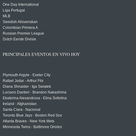
One Day International
Liga Portugal
MLB
Swedish Allsvenskan
Colombian Primera A
Russian Premier League
Dutch Eerste Divisie
PRINCIPALES EVENTOS EN VIVO HOY
Plymouth Argyle - Exeter City
Rafael Jodar - Arthur Fils
Diana Shnaider - Iga Swiatek
Luciano Darderi - Brandon Nakashima
Ekaterina Alexandrova - Elina Svitolina
Ireland - Afghanistan
Santa Clara - Nacional
Toronto Blue Jays - Boston Red Sox
Atlanta Braves - New York Mets
Minnesota Twins - Baltimore Orioles