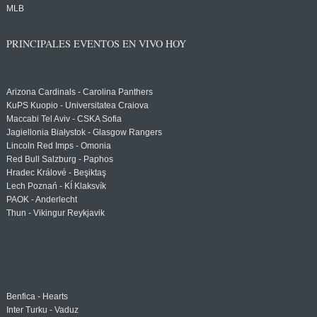
MLB
PRINCIPALES EVENTOS EN VIVO HOY
Arizona Cardinals - Carolina Panthers
KuPS Kuopio - Universitatea Craiova
Maccabi Tel Aviv - CSKA Sofia
Jagiellonia Białystok - Glasgow Rangers
Lincoln Red Imps - Omonia
Red Bull Salzburg - Paphos
Hradec Králové - Beşiktaş
Lech Poznań - KÍ Klaksvík
PAOK - Anderlecht
Thun - Vikingur Reykjavik
Benfica - Hearts
Inter Turku - Vaduz