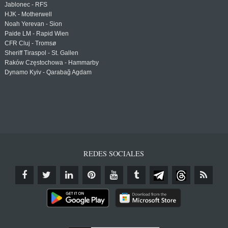
Jablonec - RFS
HJK - Motherwell
Noah Yerevan - Sion
Paide LM - Rapid Wien
CFR Cluj - Tromsø
Sheriff Tiraspol - St. Gallen
Raków Częstochowa - Hammarby
Dynamo Kyiv - Qarabağ Agdam
REDES SOCIALES