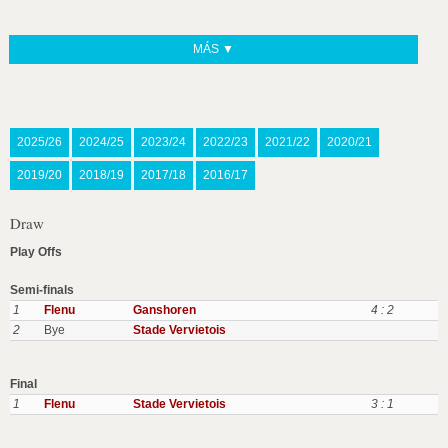
MÁS ▼
2025/26
2024/25
2023/24
2022/23
2021/22
2020/21
2019/20
2018/19
2017/18
2016/17
Draw
Play Offs
Semi-finals
1
Flenu
Ganshoren
4 : 2
2
Bye
Stade Vervietois
Final
1
Flenu
Stade Vervietois
3 : 1