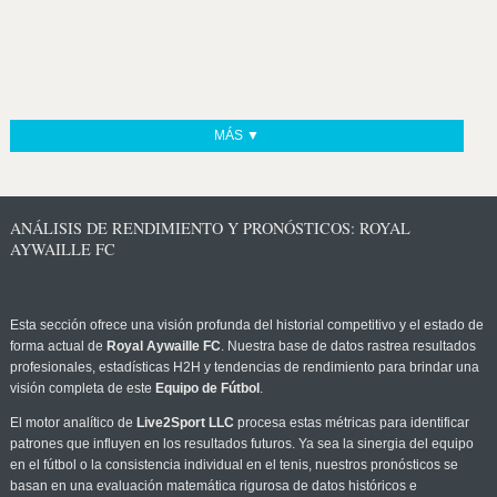
MÁS ▼
ANÁLISIS DE RENDIMIENTO Y PRONÓSTICOS: ROYAL
AYWAILLE FC
Esta sección ofrece una visión profunda del historial competitivo y el estado de
forma actual de
Royal Aywaille FC
. Nuestra base de datos rastrea resultados
profesionales, estadísticas H2H y tendencias de rendimiento para brindar una
visión completa de este
Equipo de Fútbol
.
El motor analítico de
Live2Sport LLC
procesa estas métricas para identificar
patrones que influyen en los resultados futuros. Ya sea la sinergia del equipo
en el fútbol o la consistencia individual en el tenis, nuestros pronósticos se
basan en una evaluación matemática rigurosa de datos históricos e