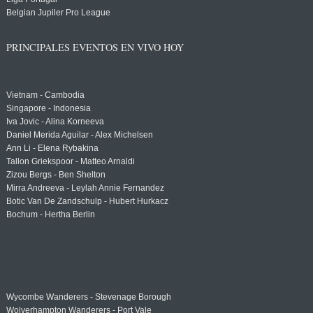
Belgian Jupiler Pro League
PRINCIPALES EVENTOS EN VIVO HOY
Vietnam - Cambodia
Singapore - Indonesia
Iva Jovic - Alina Korneeva
Daniel Merida Aguilar - Alex Michelsen
Ann Li - Elena Rybakina
Tallon Griekspoor - Matteo Arnaldi
Zizou Bergs - Ben Shelton
Mirra Andreeva - Leylah Annie Fernandez
Botic Van De Zandschulp - Hubert Hurkacz
Bochum - Hertha Berlin
Wycombe Wanderers - Stevenage Borough
Wolverhampton Wanderers - Port Vale