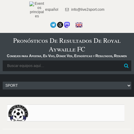
español
info@live2sport.com
Pronósticos De Resultados De Royal
Aywaille FC
Consejos para Apostar, En Vivo, Dónde Ver, Estadísticas y Resultados, Resumen