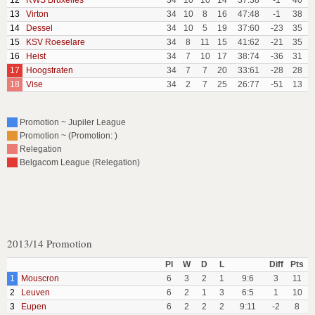
12
RWS Bruxelles
34
10
10
14
37:38
-1
40
13
Virton
34
10
8
16
47:48
-1
38
14
Dessel
34
10
5
19
37:60
-23
35
15
KSV Roeselare
34
8
11
15
41:62
-21
35
16
Heist
34
7
10
17
38:74
-36
31
17
Hoogstraten
34
7
7
20
33:61
-28
28
18
Vise
34
2
7
25
26:77
-51
13
Promotion ~ Jupiler League
Promotion ~ (Promotion: )
Relegation
Belgacom League (Relegation)
2013/14 Promotion
Pl
W
D
L
Diff
Pts
1
Mouscron
6
3
2
1
9:6
3
11
2
Leuven
6
2
1
3
6:5
1
10
3
Eupen
6
2
2
2
9:11
-2
8