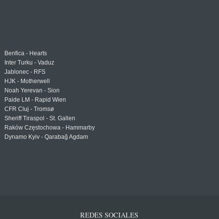
Benfica - Hearts
Inter Turku - Vaduz
Jablonec - RFS
HJK - Motherwell
Noah Yerevan - Sion
Paide LM - Rapid Wien
CFR Cluj - Tromsø
Sheriff Tiraspol - St. Gallen
Raków Częstochowa - Hammarby
Dynamo Kyiv - Qarabağ Agdam
REDES SOCIALES