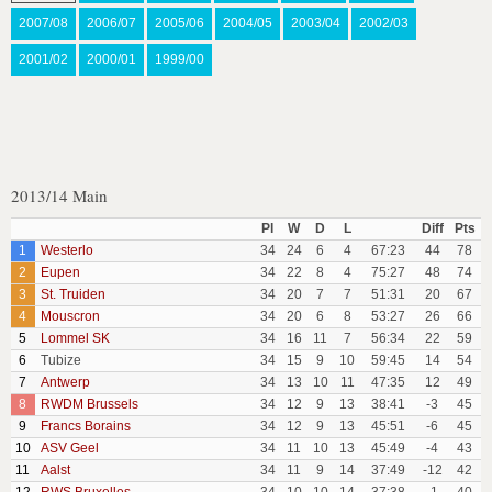
2007/08
2006/07
2005/06
2004/05
2003/04
2002/03
2001/02
2000/01
1999/00
2013/14 Main
Pl
W
D
L
Diff
Pts
1
Westerlo
34
24
6
4
67:23
44
78
2
Eupen
34
22
8
4
75:27
48
74
3
St. Truiden
34
20
7
7
51:31
20
67
4
Mouscron
34
20
6
8
53:27
26
66
5
Lommel SK
34
16
11
7
56:34
22
59
6
Tubize
34
15
9
10
59:45
14
54
7
Antwerp
34
13
10
11
47:35
12
49
8
RWDM Brussels
34
12
9
13
38:41
-3
45
9
Francs Borains
34
12
9
13
45:51
-6
45
10
ASV Geel
34
11
10
13
45:49
-4
43
11
Aalst
34
11
9
14
37:49
-12
42