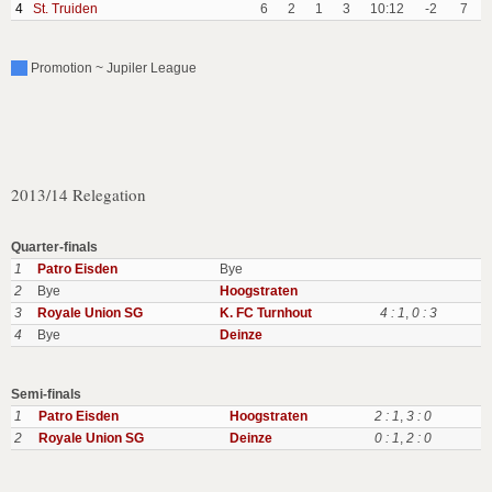
4
St. Truiden
6
2
1
3
10:12
-2
7
Promotion ~ Jupiler League
2013/14 Relegation
Quarter-finals
1
Patro Eisden
Bye
2
Bye
Hoogstraten
3
Royale Union SG
K. FC Turnhout
4 : 1
,
0 : 3
4
Bye
Deinze
Semi-finals
1
Patro Eisden
Hoogstraten
2 : 1
,
3 : 0
2
Royale Union SG
Deinze
0 : 1
,
2 : 0