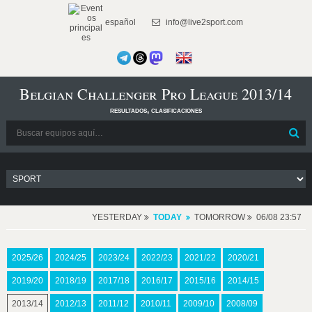
español
info@live2sport.com
Belgian Challenger Pro League 2013/14
resultados, clasificaciones
YESTERDAY
TODAY
TOMORROW
06/08 23:57
2025/26
2024/25
2023/24
2022/23
2021/22
2020/21
2019/20
2018/19
2017/18
2016/17
2015/16
2014/15
2013/14
2012/13
2011/12
2010/11
2009/10
2008/09