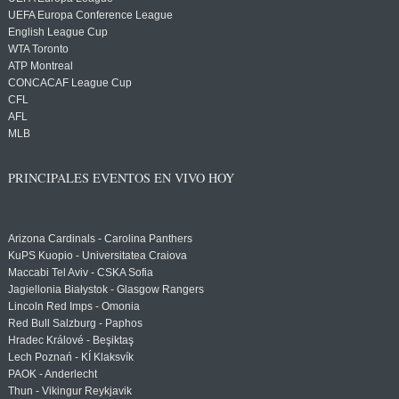
UEFA Europa Conference League
English League Cup
WTA Toronto
ATP Montreal
CONCACAF League Cup
CFL
AFL
MLB
PRINCIPALES EVENTOS EN VIVO HOY
Arizona Cardinals - Carolina Panthers
KuPS Kuopio - Universitatea Craiova
Maccabi Tel Aviv - CSKA Sofia
Jagiellonia Białystok - Glasgow Rangers
Lincoln Red Imps - Omonia
Red Bull Salzburg - Paphos
Hradec Králové - Beşiktaş
Lech Poznań - KÍ Klaksvík
PAOK - Anderlecht
Thun - Vikingur Reykjavik