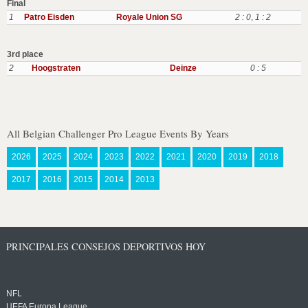
Final
1
Patro Eisden
Royale Union SG
2 : 0
,
1 : 2
3rd place
2
Hoogstraten
Deinze
0 : 5
All Belgian Challenger Pro League Events By Years
2026
2025
2024
2023
2022
2021
2020
2019
2018
2017
2016
2015
2014
2013
PRINCIPALES CONSEJOS DEPORTIVOS HOY
NFL
UEFA Europa League