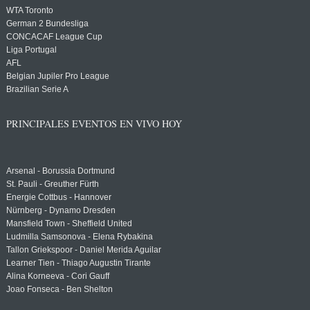
WTA Toronto
German 2 Bundesliga
CONCACAF League Cup
Liga Portugal
AFL
Belgian Jupiler Pro League
Brazilian Serie A
PRINCIPALES EVENTOS EN VIVO HOY
Arsenal - Borussia Dortmund
St. Pauli - Greuther Fürth
Energie Cottbus - Hannover
Nürnberg - Dynamo Dresden
Mansfield Town - Sheffield United
Ludmilla Samsonova - Elena Rybakina
Tallon Griekspoor - Daniel Merida Aguilar
Learner Tien - Thiago Augustin Tirante
Alina Korneeva - Cori Gauff
Joao Fonseca - Ben Shelton