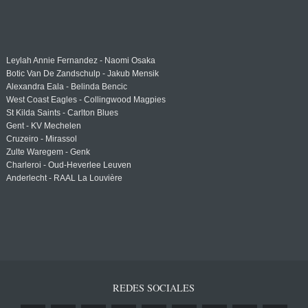
Leylah Annie Fernandez - Naomi Osaka
Botic Van De Zandschulp - Jakub Mensik
Alexandra Eala - Belinda Bencic
West Coast Eagles - Collingwood Magpies
St Kilda Saints - Carlton Blues
Gent - KV Mechelen
Cruzeiro - Mirassol
Zulte Waregem - Genk
Charleroi - Oud-Heverlee Leuven
Anderlecht - RAAL La Louvière
REDES SOCIALES