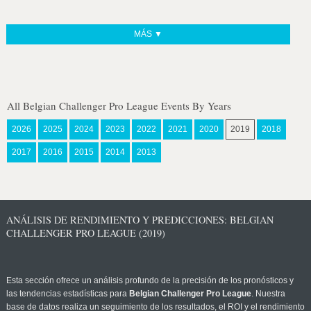
MÁS ▼
All Belgian Challenger Pro League Events By Years
2026
2025
2024
2023
2022
2021
2020
2019
2018
2017
2016
2015
2014
2013
ANÁLISIS DE RENDIMIENTO Y PREDICCIONES: BELGIAN
CHALLENGER PRO LEAGUE (2019)
Esta sección ofrece un análisis profundo de la precisión de los pronósticos y
las tendencias estadísticas para
Belgian Challenger Pro League
. Nuestra
base de datos realiza un seguimiento de los resultados, el ROI y el rendimiento