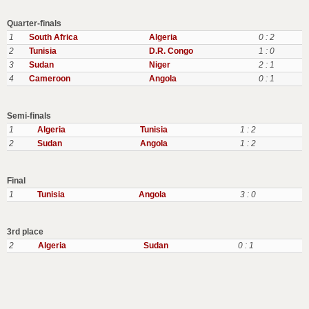
Quarter-finals
1
South Africa
Algeria
0 : 2
2
Tunisia
D.R. Congo
1 : 0
3
Sudan
Niger
2 : 1
4
Cameroon
Angola
0 : 1
Semi-finals
1
Algeria
Tunisia
1 : 2
2
Sudan
Angola
1 : 2
Final
1
Tunisia
Angola
3 : 0
3rd place
2
Algeria
Sudan
0 : 1