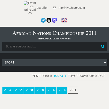
español
info@live2sport.com
African Nations Championship 2011
resultados, clasificaciones
YESTERDAY
TODAY
TOMORROW
09/08 07:30
2024
2022
2020
2018
2016
2014
2011