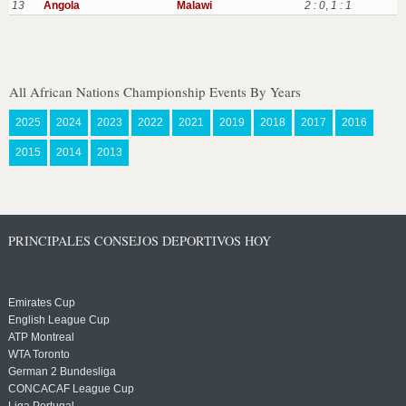
13
Angola
Malawi
2 : 0
,
1 : 1
All African Nations Championship Events By Years
2025
2024
2023
2022
2021
2019
2018
2017
2016
2015
2014
2013
PRINCIPALES CONSEJOS DEPORTIVOS HOY
Emirates Cup
English League Cup
ATP Montreal
WTA Toronto
German 2 Bundesliga
CONCACAF League Cup