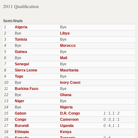
2011 Qualification
Semi-finals
1
Algeria
Bye
2
Bye
Libya
3
Tunisia
Bye
4
Bye
Morocco
5
Guinea
Bye
6
Bye
Mali
7
Senegal
Bye
8
Sierra Leone
Mauritania
9
Togo
Bye
10
Bye
Ivory Coast
11
Burkina Faso
Bye
12
Bye
Ghana
13
Niger
Bye
14
Bye
Nigeria
15
Gabon
D.R. Congo
1 : 1
,
1 : 2
16
Congo
Cameroon
0 : 3
,
1 : 1
17
Burundi
Uganda
0 : 4
,
1 : 1
18
Ethiopia
Kenya