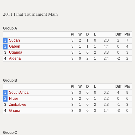
2011 Final Tournament Main
Group A
Pl
W
D
L
Diff
Pts
1
Sudan
3
2
1
0
2:0
2
7
2
Gabon
3
1
1
1
4:4
0
4
3
Uganda
3
1
0
2
3:3
0
3
4
Algeria
3
0
2
1
2:4
-2
2
Group B
Pl
W
D
L
Diff
Pts
1
South Africa
3
3
0
0
6:2
4
9
2
Niger
3
2
0
1
2:2
0
6
3
Zimbabwe
3
1
0
2
2:3
-1
3
4
Ghana
3
0
0
3
1:4
-3
0
Group C