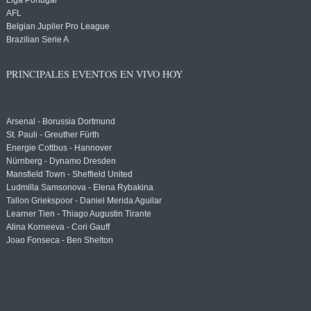
Liga Portugal
AFL
Belgian Jupiler Pro League
Brazilian Serie A
PRINCIPALES EVENTOS EN VIVO HOY
Arsenal - Borussia Dortmund
St. Pauli - Greuther Fürth
Energie Cottbus - Hannover
Nürnberg - Dynamo Dresden
Mansfield Town - Sheffield United
Ludmilla Samsonova - Elena Rybakina
Tallon Griekspoor - Daniel Merida Aguilar
Learner Tien - Thiago Augustin Tirante
Alina Korneeva - Cori Gauff
Joao Fonseca - Ben Shelton