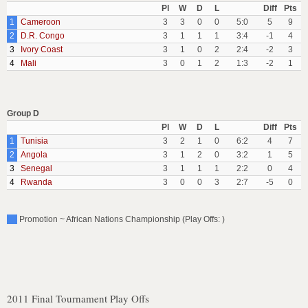
Pl
W
D
L
Diff
Pts
1
Cameroon
3
3
0
0
5:0
5
9
2
D.R. Congo
3
1
1
1
3:4
-1
4
3
Ivory Coast
3
1
0
2
2:4
-2
3
4
Mali
3
0
1
2
1:3
-2
1
Group D
Pl
W
D
L
Diff
Pts
1
Tunisia
3
2
1
0
6:2
4
7
2
Angola
3
1
2
0
3:2
1
5
3
Senegal
3
1
1
1
2:2
0
4
4
Rwanda
3
0
0
3
2:7
-5
0
Promotion ~ African Nations Championship (Play Offs: )
2011 Final Tournament Play Offs