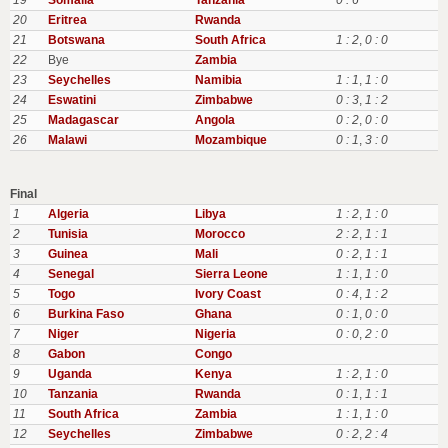
19
Somalia
Tanzania
0 : 6
20
Eritrea
Rwanda
21
Botswana
South Africa
1 : 2
,
0 : 0
22
Bye
Zambia
23
Seychelles
Namibia
1 : 1
,
1 : 0
24
Eswatini
Zimbabwe
0 : 3
,
1 : 2
25
Madagascar
Angola
0 : 2
,
0 : 0
26
Malawi
Mozambique
0 : 1
,
3 : 0
Final
1
Algeria
Libya
1 : 2
,
1 : 0
2
Tunisia
Morocco
2 : 2
,
1 : 1
3
Guinea
Mali
0 : 2
,
1 : 1
4
Senegal
Sierra Leone
1 : 1
,
1 : 0
5
Togo
Ivory Coast
0 : 4
,
1 : 2
6
Burkina Faso
Ghana
0 : 1
,
0 : 0
7
Niger
Nigeria
0 : 0
,
2 : 0
8
Gabon
Congo
9
Uganda
Kenya
1 : 2
,
1 : 0
10
Tanzania
Rwanda
0 : 1
,
1 : 1
11
South Africa
Zambia
1 : 1
,
1 : 0
12
Seychelles
Zimbabwe
0 : 2
,
2 : 4