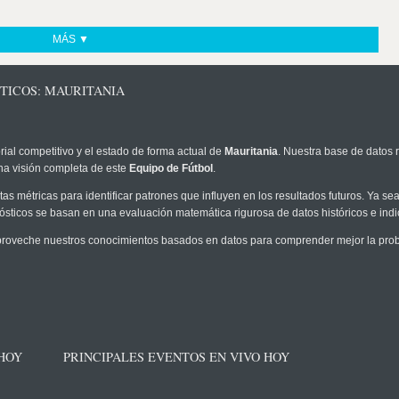
MÁS ▼
TICOS: MAURITANIA
rial competitivo y el estado de forma actual de
Mauritania
. Nuestra base de datos r
na visión completa de este
Equipo de Fútbol
.
as métricas para identificar patrones que influyen en los resultados futuros. Ya sea 
onósticos se basan en una evaluación matemática rigurosa de datos históricos e ind
roveche nuestros conocimientos basados en datos para comprender mejor la probab
 HOY
PRINCIPALES EVENTOS EN VIVO HOY