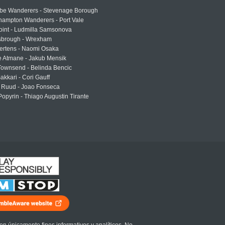
e Wanderers - Stevenage Borough
hampton Wanderers - Port Vale
oint - Ludmilla Samsonova
sbrough - Wrexham
ertens - Naomi Osaka
e Atmane - Jakub Mensik
Townsend - Belinda Bencic
akkari - Cori Gauff
 Ruud - Joao Fonseca
Popyrin - Thiago Augustin Tirante