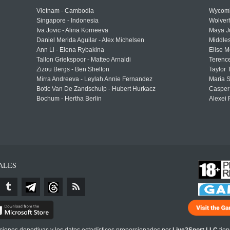
Vietnam - Cambodia
Wycomb
Singapore - Indonesia
Wolver
Iva Jovic - Alina Korneeva
Maya J
Daniel Merida Aguilar - Alex Michelsen
Middle
Ann Li - Elena Rybakina
Elise M
Tallon Griekspoor - Matteo Arnaldi
Terenc
Zizou Bergs - Ben Shelton
Taylor 
Mirra Andreeva - Leylah Annie Fernandez
Maria S
Botic Van De Zandschulp - Hubert Hurkacz
Casper
Bochum - Hertha Berlin
Alexei 
ALES