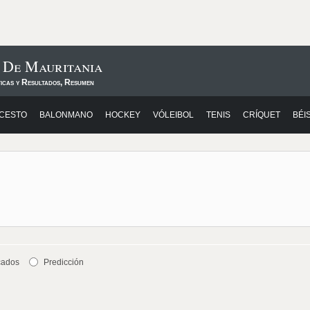
 De Mauritania
ticas y Resultados, Resumen
CESTO
BALONMANO
HOCKEY
VÓLEIBOL
TENIS
CRÍQUET
BÉI
cados
Predicción