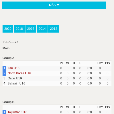
MÁS ▼
2020
2018
2016
2014
2012
Standings
Main
Group A
Pl
W
D
L
Diff
Pts
1
Iran U16
0
0
0
0
0:0
0
0
2
North Korea U16
0
0
0
0
0:0
0
0
3
Qatar U16
0
0
0
0
0:0
0
0
4
Bahrain U16
0
0
0
0
0:0
0
0
Group B
Pl
W
D
L
Diff
Pts
1
Tajikistan U16
0
0
0
0
0:0
0
0