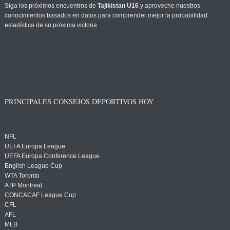
Siga los próximos encuentros de
Tajikistan U16
y aproveche nuestros
conocimientos basados en datos para comprender mejor la probabilidad
estadística de su próxima victoria.
PRINCIPALES CONSEJOS DEPORTIVOS HOY
NFL
UEFA Europa League
UEFA Europa Conference League
English League Cup
WTA Toronto
ATP Montreal
CONCACAF League Cup
CFL
AFL
MLB