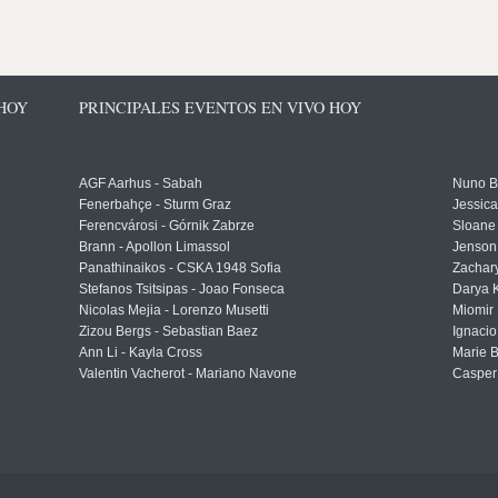
 HOY
PRINCIPALES EVENTOS EN VIVO HOY
AGF Aarhus - Sabah
Nuno Bo
Fenerbahçe - Sturm Graz
Jessic
Ferencvárosi - Górnik Zabrze
Sloane 
Brann - Apollon Limassol
Jenson
Panathinaikos - CSKA 1948 Sofia
Zachary
Stefanos Tsitsipas - Joao Fonseca
Darya K
Nicolas Mejia - Lorenzo Musetti
Miomir 
Zizou Bergs - Sebastian Baez
Ignacio
Ann Li - Kayla Cross
Marie 
Valentin Vacherot - Mariano Navone
Casper