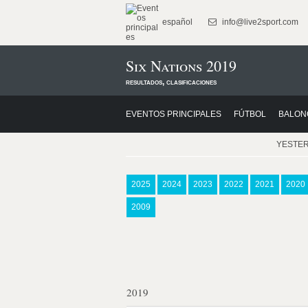
español
info@live2sport.com
Six Nations 2019
resultados, clasificaciones
EVENTOS PRINCIPALES
FÚTBOL
BALON
YESTE
2025
2024
2023
2022
2021
2020
2009
2019