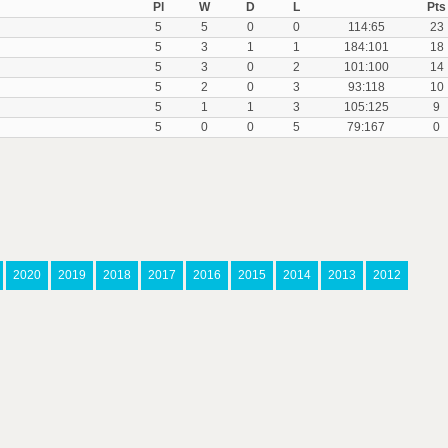
Pl
W
D
L
Pts
5
5
0
0
114:65
23
5
3
1
1
184:101
18
5
3
0
2
101:100
14
5
2
0
3
93:118
10
5
1
1
3
105:125
9
5
0
0
5
79:167
0
2020
2019
2018
2017
2016
2015
2014
2013
2012