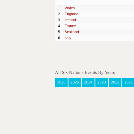
1
Wales
2
England
3
Ireland
4
France
5
Scotland
6
Italy
All Six Nations Events By Years
2026
2025
2024
2023
2022
2021