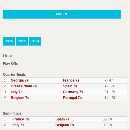
MÁS ▼
2026
2025
2024
Draw
Play Offs
Quarter-finals
1
Georgia 7s
France 7s
7 : 47
2
Great Britain 7s
Spain 7s
17 : 26
3
Italy 7s
Germany 7s
21 : 19
4
Belgium 7s
Portugal 7s
14 : 10
Semi-finals
1
France 7s
Spain 7s
22 : 0
2
Italy 7s
Belgium 7s
12 : 5