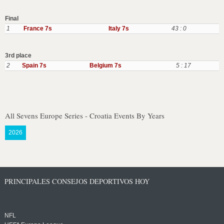
Final
1
France 7s
Italy 7s
43 : 0
3rd place
2
Spain 7s
Belgium 7s
5 : 17
All Sevens Europe Series - Croatia Events By Years
2026
PRINCIPALES CONSEJOS DEPORTIVOS HOY
NFL