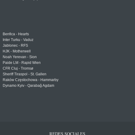
Benfica - Hearts
Inter Turku - Vaduz
Jablonec - RFS
HJK - Motherwell
Noah Yerevan - Sion
Paide LM - Rapid Wien
CFR Cluj - Tromsø
Sheriff Tiraspol - St. Gallen
Raków Częstochowa - Hammarby
Dynamo Kyiv - Qarabağ Agdam
REDES SOCIALES