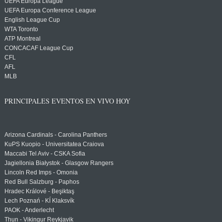
UEFA Europa League
UEFA Europa Conference League
English League Cup
WTA Toronto
ATP Montreal
CONCACAF League Cup
CFL
AFL
MLB
PRINCIPALES EVENTOS EN VIVO HOY
Arizona Cardinals - Carolina Panthers
KuPS Kuopio - Universitatea Craiova
Maccabi Tel Aviv - CSKA Sofia
Jagiellonia Białystok - Glasgow Rangers
Lincoln Red Imps - Omonia
Red Bull Salzburg - Paphos
Hradec Králové - Beşiktaş
Lech Poznań - KÍ Klaksvík
PAOK - Anderlecht
Thun - Vikingur Reykjavik