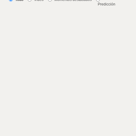
Predicción