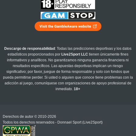
Descargo de responsabilidad
: Todas las predicciones deportivas y los datos
estadísticos proporcionados por
Live2Sport LLC
tienen únicamente fines
informativos y analíticos. No garantizamos ninguna ganancia financiera ni
resultados específicos. Las apuestas deportivas implican un riesgo
significativo; por favor, juegue de forma responsable y solo con fondos que
pueda permitirse perder. Si usted o alguien que conoce tiene problemas con la
adicción al juego, comuníquese con organizaciones de apoyo profesional de
inmediato.
18+
Derechos de autor © 2010-2026
Todos los derechos reservados - Donnael Sport (Live2Sport)