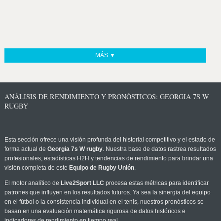
MÁS ▼
ANÁLISIS DE RENDIMIENTO Y PRONÓSTICOS: GEORGIA 7S W
RUGBY
Esta sección ofrece una visión profunda del historial competitivo y el estado de
forma actual de
Georgia 7s W rugby
. Nuestra base de datos rastrea resultados
profesionales, estadísticas H2H y tendencias de rendimiento para brindar una
visión completa de este
Equipo de Rugby Unión
.
El motor analítico de
Live2Sport LLC
procesa estas métricas para identificar
patrones que influyen en los resultados futuros. Ya sea la sinergia del equipo
en el fútbol o la consistencia individual en el tenis, nuestros pronósticos se
basan en una evaluación matemática rigurosa de datos históricos e
indicadores de rendimiento en tiempo real.