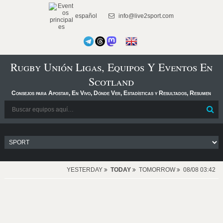
español
info@live2sport.com
Rugby Unión Ligas, Equipos Y Eventos En
Scotland
Consejos para Apostar, En Vivo, Dónde Ver, Estadísticas y Resultados, Resumen
YESTERDAY
TODAY
TOMORROW
08/08 03:42