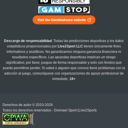
Descargo de responsabilidad
: Todas las predicciones deportivas y los datos
estadísticos proporcionados por
Live2Sport LLC
tienen únicamente fines
informativos y analíticos. No garantizamos ninguna ganancia financiera ni
resultados específicos. Las apuestas deportivas implican un riesgo
significativo; por favor, juegue de forma responsable y solo con fondos que
pueda permitirse perder. Si usted o alguien que conoce tiene problemas con la
adicción al juego, comuníquese con organizaciones de apoyo profesional de
inmediato.
18+
Derechos de autor © 2010-2026
Todos los derechos reservados - Donnael Sport (Live2Sport)