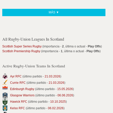
MÁS ▼
All Rugby-Union Leagues In Scotland
Scottish Super Series Rugby
(importancia -
2
, última o actual -
Play Offs
)
Scottish Premiership Rugby
(importancia -
1
, última o actual -
Play Offs
)
Active Rugby-Union Teams In Scotland
Ayr RFC
(último partido -
21.03.2026
)
Currie RFC
(último partido -
21.03.2026
)
Edinburgh Rugby
(último partido -
15.05.2026
)
Glasgow Warriors
(último partido -
06.06.2026
)
Hawick RFC
(último partido -
10.10.2025
)
Kelso RFC
(último partido -
06.02.2026
)