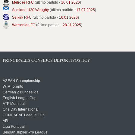
Melrose RFC
(último partido -
16.01.2026
)
Scotland U20 W rugby
(último partido -
17.07.2025
)
Selkirk RFC
(último partido -
16.01.2026
)
Watsonian FC
(último partido -
28.11.2025
)
PRINCIPALES CONSEJOS DEPORTIVOS HOY
ASEAN Championship
WTA Toronto
German 2 Bundesliga
English League Cup
ATP Montreal
One Day International
CONCACAF League Cup
AFL
Liga Portugal
Belgian Jupiler Pro League