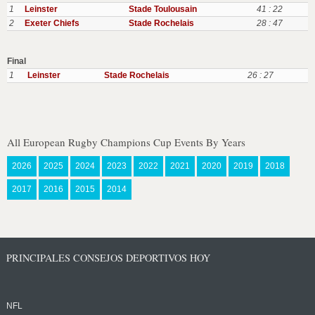
1
Leinster
Stade Toulousain
41 : 22
2
Exeter Chiefs
Stade Rochelais
28 : 47
Final
1
Leinster
Stade Rochelais
26 : 27
All European Rugby Champions Cup Events By Years
2026
2025
2024
2023
2022
2021
2020
2019
2018
2017
2016
2015
2014
PRINCIPALES CONSEJOS DEPORTIVOS HOY
NFL