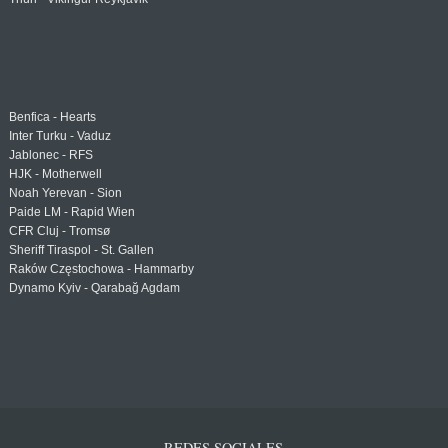
Benfica - Hearts
Inter Turku - Vaduz
Jablonec - RFS
HJK - Motherwell
Noah Yerevan - Sion
Paide LM - Rapid Wien
CFR Cluj - Tromsø
Sheriff Tiraspol - St. Gallen
Raków Częstochowa - Hammarby
Dynamo Kyiv - Qarabağ Agdam
REDES SOCIALES