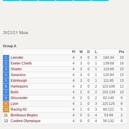
2022/23 Main
Group A
Pl
W
D
L
Pts
1
Leinster
4
4
0
0
184:34
20
2
Exeter Chiefs
4
3
0
1
139:68
16
3
Sharks
4
3
0
1
119:89
15
4
Saracens
4
3
0
1
120:94
15
5
Edinburgh
4
3
0
1
111:85
15
6
Harlequins
4
2
0
2
113:108
12
7
Bulls
4
2
0
2
102:139
10
8
Gloucester
4
2
0
2
62:140
9
9
Lyon
4
1
0
3
115:125
8
10
Racing 92
4
1
0
3
60:121
5
11
Bordeaux Begles
4
0
0
4
53:99
2
12
Castres Olympique
4
0
0
4
56:132
0