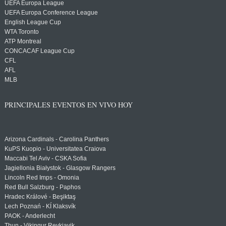
UEFA Europa League
UEFA Europa Conference League
English League Cup
WTA Toronto
ATP Montreal
CONCACAF League Cup
CFL
AFL
MLB
PRINCIPALES EVENTOS EN VIVO HOY
Arizona Cardinals - Carolina Panthers
KuPS Kuopio - Universitatea Craiova
Maccabi Tel Aviv - CSKA Sofia
Jagiellonia Białystok - Glasgow Rangers
Lincoln Red Imps - Omonia
Red Bull Salzburg - Paphos
Hradec Králové - Beşiktaş
Lech Poznań - KÍ Klaksvík
PAOK - Anderlecht
Thun - Vikingur Reykjavik