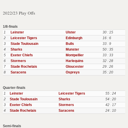
2022/23 Play Offs
1/8-finals
1
Leinster
Ulster
30 : 15
2
Leicester Tigers
Edinburgh
16 : 6
3
Stade Toulousain
Bulls
33 : 9
4
Sharks
Munster
50 : 35
5
Exeter Chiefs
Montpellier
33 : 33
6
Stormers
Harlequins
32 : 28
7
Stade Rochelais
Gloucester
29 : 26
8
Saracens
Ospreys
35 : 20
Quarter-finals
1
Leinster
Leicester Tigers
55 : 24
2
Stade Toulousain
Sharks
54 : 20
3
Exeter Chiefs
Stormers
42 : 17
4
Stade Rochelais
Saracens
24 : 10
Semi-finals