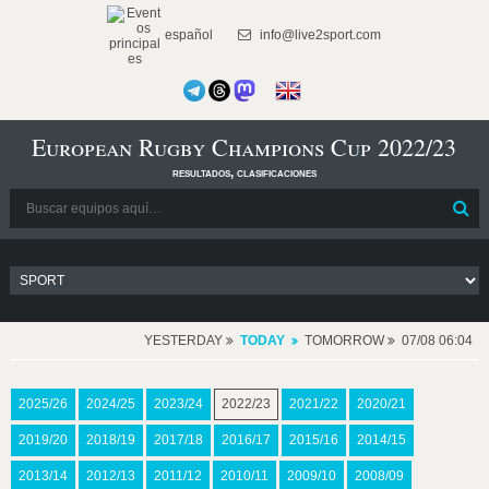
español
info@live2sport.com
European Rugby Champions Cup 2022/23
resultados, clasificaciones
YESTERDAY
TODAY
TOMORROW
07/08 06:04
2025/26
2024/25
2023/24
2022/23
2021/22
2020/21
2019/20
2018/19
2017/18
2016/17
2015/16
2014/15
2013/14
2012/13
2011/12
2010/11
2009/10
2008/09