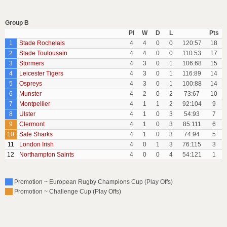
Group B
Pl
W
D
L
Pts
1
Stade Rochelais
4
4
0
0
120:57
18
2
Stade Toulousain
4
4
0
0
110:53
17
3
Stormers
4
3
0
1
106:68
15
4
Leicester Tigers
4
3
0
1
116:89
14
5
Ospreys
4
3
0
1
100:88
14
6
Munster
4
2
0
2
73:67
10
7
Montpellier
4
1
1
2
92:104
9
8
Ulster
4
1
0
3
54:93
7
9
Clermont
4
1
0
3
85:111
6
10
Sale Sharks
4
1
0
3
74:94
5
11
London Irish
4
0
1
3
76:115
3
12
Northampton Saints
4
0
0
4
54:121
1
Promotion ~ European Rugby Champions Cup (Play Offs)
Promotion ~ Challenge Cup (Play Offs)