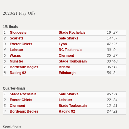
2020/21 Play Offs
1/8-finals
1
Gloucester
Stade Rochelais
16 : 27
2
Scarlets
Sale Sharks
14 : 57
3
Exeter Chiefs
Lyon
47 : 25
4
Leinster
RC Toulonnais
30 : 0
5
Wasps
Clermont
25 : 27
6
Munster
Stade Toulousain
33 : 40
7
Bordeaux Begles
Bristol
36 : 17
8
Racing 92
Edinburgh
56 : 3
Quarter-finals
1
Stade Rochelais
Sale Sharks
45 : 21
2
Exeter Chiefs
Leinster
22 : 34
3
Clermont
Stade Toulousain
12 : 21
4
Bordeaux Begles
Racing 92
24 : 21
Semi-finals