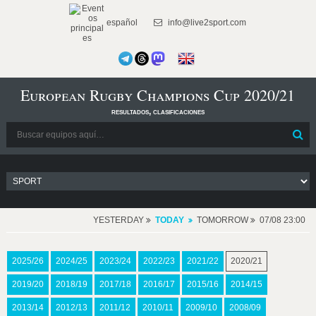
español
info@live2sport.com
European Rugby Champions Cup 2020/21
resultados, clasificaciones
YESTERDAY
TODAY
TOMORROW
07/08 23:00
2025/26
2024/25
2023/24
2022/23
2021/22
2020/21
2019/20
2018/19
2017/18
2016/17
2015/16
2014/15
2013/14
2012/13
2011/12
2010/11
2009/10
2008/09