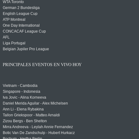
WTA Toronto
German 2 Bundesliga
English League Cup
ATP Montreal
One Day International
CONCACAF League Cup
AFL
Liga Portugal
Belgian Jupiler Pro League
PRINCIPALES EVENTOS EN VIVO HOY
Vietnam - Cambodia
Singapore - Indonesia
Iva Jovic - Alina Korneeva
Daniel Merida Aguilar - Alex Michelsen
Ann Li - Elena Rybakina
Tallon Griekspoor - Matteo Arnaldi
Zizou Bergs - Ben Shelton
Mirra Andreeva - Leylah Annie Fernandez
Botic Van De Zandschulp - Hubert Hurkacz
Bochum - Hertha Berlin