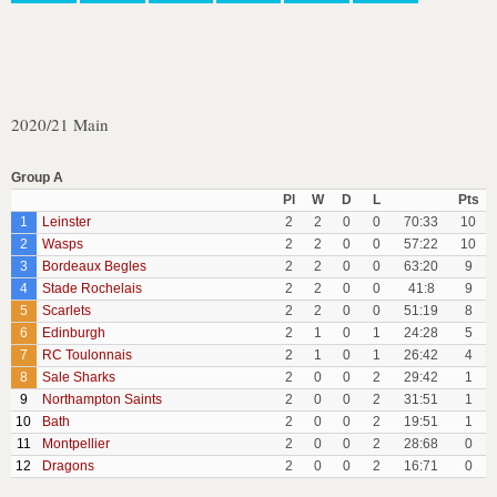
2020/21 Main
Group A
Pl
W
D
L
Pts
1
Leinster
2
2
0
0
70:33
10
2
Wasps
2
2
0
0
57:22
10
3
Bordeaux Begles
2
2
0
0
63:20
9
4
Stade Rochelais
2
2
0
0
41:8
9
5
Scarlets
2
2
0
0
51:19
8
6
Edinburgh
2
1
0
1
24:28
5
7
RC Toulonnais
2
1
0
1
26:42
4
8
Sale Sharks
2
0
0
2
29:42
1
9
Northampton Saints
2
0
0
2
31:51
1
10
Bath
2
0
0
2
19:51
1
11
Montpellier
2
0
0
2
28:68
0
12
Dragons
2
0
0
2
16:71
0