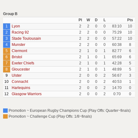
Group B
Pl
W
D
L
Pts
1
Lyon
2
2
0
0
83:10
10
2
Racing 92
2
2
0
0
75:29
10
3
Stade Toulousain
2
2
0
0
57:22
10
4
Munster
2
2
0
0
60:38
8
5
Clermont
2
1
0
1
82:77
6
6
Bristol
2
1
0
1
65:69
6
7
Exeter Chiefs
2
1
0
1
42:28
5
8
Gloucester
2
1
0
1
48:89
5
9
Ulster
2
0
0
2
56:67
3
10
Connacht
2
0
0
2
40:53
1
11
Harlequins
2
0
0
2
14:70
0
12
Glasgow Warriors
2
0
0
2
0:70
0
Promotion ~ European Rugby Champions Cup (Play Offs: Quarter~finals)
Promotion ~ Challenge Cup (Play Offs: 1/8~finals)