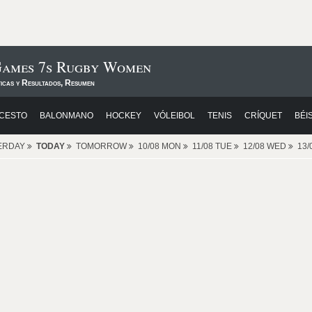
Games 7s Rugby Women
ticas y Resultados, Resumen
CESTO
BALONMANO
HOCKEY
VÓLEIBOL
TENIS
CRÍQUET
BÉI
ERDAY
TODAY
TOMORROW
10/08 MON
11/08 TUE
12/08 WED
13/