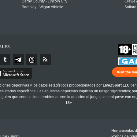
Derby County - Lincoln City
Crewe A
Barnsley - Wigan Athletic
Salford
ALES
cciones deportivas y los datos estadísticos proporcionados por
Live2Sport LLC
tien
sultados específicos. Las apuestas deportivas implican un riesgo significativo; po
 alguien que conoce tiene problemas con la adicción al juego, comuníquese con or
18+
Herramientas d
(Live2Sport)
Política de pri