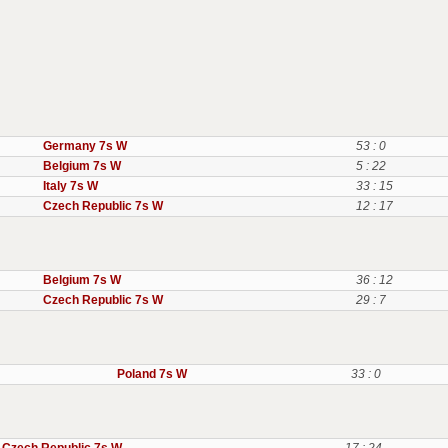
Germany 7s W
53 : 0
Belgium 7s W
5 : 22
Italy 7s W
33 : 15
Czech Republic 7s W
12 : 17
Belgium 7s W
36 : 12
Czech Republic 7s W
29 : 7
Poland 7s W
33 : 0