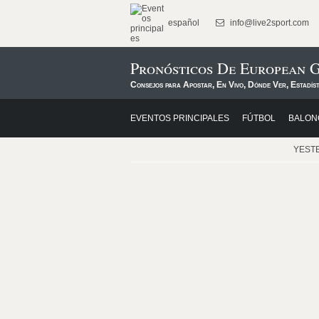
español
info@live2sport.com
Pronósticos De European 
Consejos para Apostar, En Vivo, Dónde Ver, Estadís
EVENTOS PRINCIPALES
FÚTBOL
BALON
YEST