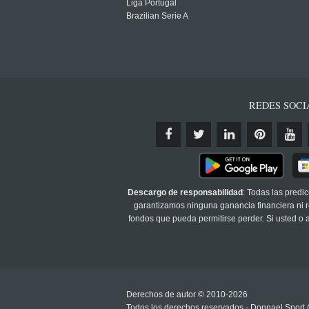
Liga Portugal
Brazilian Serie A
REDES SOCI
Descargo de responsabilidad
: Todas las predi
garantizamos ninguna ganancia financiera ni re
fondos que pueda permitirse perder. Si usted o
Derechos de autor © 2010-2026
Todos los derechos reservados - Donnael Sport 