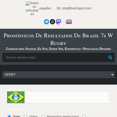
español
info@live2sport.com
Pronósticos De Resultados De Brazil 7s W
Rugby
Consejos para Apostar, En Vivo, Dónde Ver, Estadísticas y Resultados, Resumen
Todo
Video
Momentos destacados