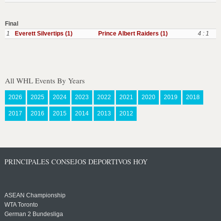
Final
1
Everett Silvertips (1)
Prince Albert Raiders (1)
4 : 1
All WHL Events By Years
2026
2025
2024
2023
2022
2021
2020
2019
2018
2017
2016
2015
2014
2013
2012
PRINCIPALES CONSEJOS DEPORTIVOS HOY
ASEAN Championship
WTA Toronto
German 2 Bundesliga