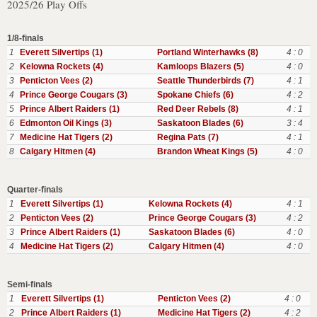
2025/26 Play Offs
1/8-finals
1
Everett Silvertips (1)
Portland Winterhawks (8)
4 : 0
2
Kelowna Rockets (4)
Kamloops Blazers (5)
4 : 0
3
Penticton Vees (2)
Seattle Thunderbirds (7)
4 : 1
4
Prince George Cougars (3)
Spokane Chiefs (6)
4 : 2
5
Prince Albert Raiders (1)
Red Deer Rebels (8)
4 : 1
6
Edmonton Oil Kings (3)
Saskatoon Blades (6)
3 : 4
7
Medicine Hat Tigers (2)
Regina Pats (7)
4 : 1
8
Calgary Hitmen (4)
Brandon Wheat Kings (5)
4 : 0
Quarter-finals
1
Everett Silvertips (1)
Kelowna Rockets (4)
4 : 1
2
Penticton Vees (2)
Prince George Cougars (3)
4 : 2
3
Prince Albert Raiders (1)
Saskatoon Blades (6)
4 : 0
4
Medicine Hat Tigers (2)
Calgary Hitmen (4)
4 : 0
Semi-finals
1
Everett Silvertips (1)
Penticton Vees (2)
4 : 0
2
Prince Albert Raiders (1)
Medicine Hat Tigers (2)
4 : 2