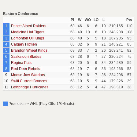
Eastern Conference
Pl
W
WO
LO
L
Pts
1
Prince Albert Raiders
68
46
6
6
10
310:165
110
2
Medicine Hat Tigers
68
40
10
8
10
348:208
108
3
Edmonton Oil Kings
68
40
5
5
18
287:205
95
4
Calgary Hitmen
68
32
6
9
21
248:221
85
5
Brandon Wheat Kings
68
33
7
2
26
269:241
82
6
Saskatoon Blades
68
28
6
7
27
220:224
75
7
Regina Pats
68
20
5
9
34
234:289
59
8
Red Deer Rebels
68
19
7
6
36
198:266
58
9
Moose Jaw Warriors
68
19
6
7
36
234:296
57
10
Swift Current Broncos
68
10
5
9
44
179:326
39
11
Lethbridge Hurricanes
68
12
5
4
47
198:319
38
Promotion ~ WHL (Play Offs: 1/8~finals)