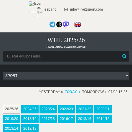
español
info@live2sport.com
WHL 2025/26
resultados, clasificaciones
YESTERDAY
TODAY
TOMORROW
07/08 16:35
2025/26
2024/25
2023/24
2022/23
2021/22
2020/21
2019/20
2018/19
2017/18
2016/17
2015/16
2014/15
2013/14
2012/13