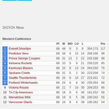
2025/26 Main
Western Conference
Pl
W
WO
LO
L
Pts
1
Everett Silvertips
68
48
9
3
8
304:173
117
2
Penticton Vees
68
38
6
10
14
268:188
98
3
Prince George Cougars
68
31
13
2
22
245:188
90
4
Kelowna Rockets
68
33
5
9
21
259:220
85
5
Kamloops Blazers
68
25
6
13
24
264:250
75
6
Spokane Chiefs
68
31
5
2
30
223:209
74
7
Seattle Thunderbirds
68
25
6
10
27
223:241
72
8
Portland Winterhawks
68
24
6
8
30
235:264
68
9
Victoria Royals
68
21
7
10
30
209:253
66
10
Tri-City Americans
68
18
8
6
36
181:252
58
11
Wenatchee Wild
68
19
6
5
38
190:242
55
12
Vancouver Giants
68
16
9
4
39
196:282
54