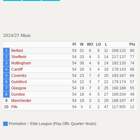
2024/25 Main
Pl
W
WO
LO
L
Pts
1
Belfast
54
31
6
6
11
208:132
80
2
Sheffield
54
33
4
3
14
217:137
77
3
Nottingham
54
30
4
6
14
182:120
74
4
Cardiff
54
29
3
4
18
178:143
68
5
Coventry
54
23
7
4
20
183:167
64
6
Guildford
54
22
3
7
22
179:174
57
7
Glasgow
54
19
7
3
25
166:188
55
8
Dundee
54
18
4
5
27
169:204
49
9
Manchester
54
19
3
3
29
168:197
47
10
Fife
54
3
2
2
47
117:305
12
Promotion ~ Elite League (Play Offs: Quarter~finals)