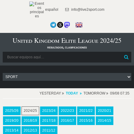
español
info@live2sport.com
United Kingdom Elite League 2024/25
resultados, clasificaciones
YESTERDAY
TODAY
TOMORROW
09/08 07:35
2025/26
2024/25
2023/24
2022/23
2021/22
2020/21
2019/20
2018/19
2017/18
2016/17
2015/16
2014/15
2013/14
2012/13
2011/12