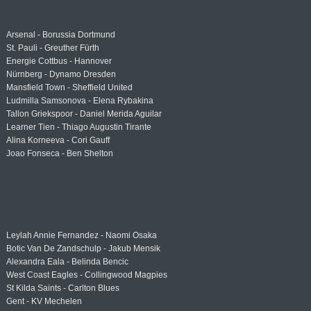
Arsenal - Borussia Dortmund
St. Pauli - Greuther Fürth
Energie Cottbus - Hannover
Nürnberg - Dynamo Dresden
Mansfield Town - Sheffield United
Ludmilla Samsonova - Elena Rybakina
Tallon Griekspoor - Daniel Merida Aguilar
Learner Tien - Thiago Augustin Tirante
Alina Korneeva - Cori Gauff
Joao Fonseca - Ben Shelton
Leylah Annie Fernandez - Naomi Osaka
Botic Van De Zandschulp - Jakub Mensik
Alexandra Eala - Belinda Bencic
West Coast Eagles - Collingwood Magpies
St Kilda Saints - Carlton Blues
Gent - KV Mechelen