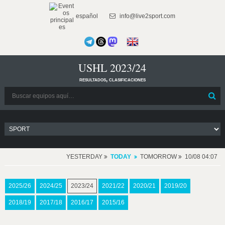
español
info@live2sport.com
USHL 2023/24
resultados, clasificaciones
YESTERDAY
TODAY
TOMORROW
10/08 04:07
2025/26
2024/25
2023/24
2021/22
2020/21
2019/20
2018/19
2017/18
2016/17
2015/16