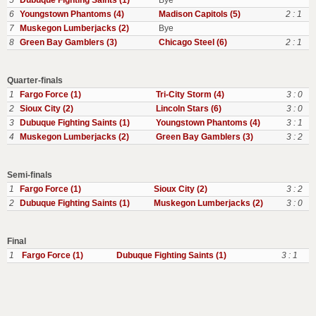
5
Dubuque Fighting Saints (1)
Bye
6
Youngstown Phantoms (4)
Madison Capitols (5)
2 : 1
7
Muskegon Lumberjacks (2)
Bye
8
Green Bay Gamblers (3)
Chicago Steel (6)
2 : 1
Quarter-finals
1
Fargo Force (1)
Tri-City Storm (4)
3 : 0
2
Sioux City (2)
Lincoln Stars (6)
3 : 0
3
Dubuque Fighting Saints (1)
Youngstown Phantoms (4)
3 : 1
4
Muskegon Lumberjacks (2)
Green Bay Gamblers (3)
3 : 2
Semi-finals
1
Fargo Force (1)
Sioux City (2)
3 : 2
2
Dubuque Fighting Saints (1)
Muskegon Lumberjacks (2)
3 : 0
Final
1
Fargo Force (1)
Dubuque Fighting Saints (1)
3 : 1