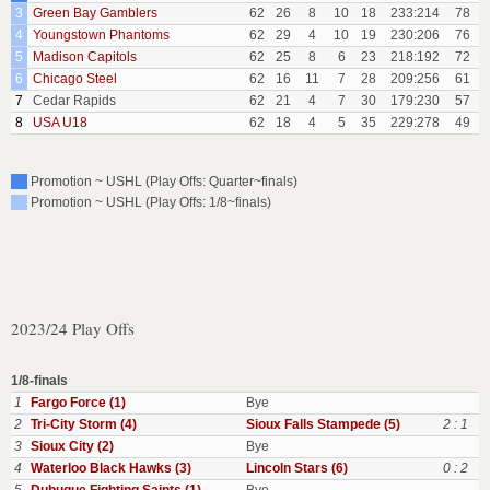
3
Green Bay Gamblers
62
26
8
10
18
233:214
78
4
Youngstown Phantoms
62
29
4
10
19
230:206
76
5
Madison Capitols
62
25
8
6
23
218:192
72
6
Chicago Steel
62
16
11
7
28
209:256
61
7
Cedar Rapids
62
21
4
7
30
179:230
57
8
USA U18
62
18
4
5
35
229:278
49
Promotion ~ USHL (Play Offs: Quarter~finals)
Promotion ~ USHL (Play Offs: 1/8~finals)
2023/24 Play Offs
1/8-finals
1
Fargo Force (1)
Bye
2
Tri-City Storm (4)
Sioux Falls Stampede (5)
2 : 1
3
Sioux City (2)
Bye
4
Waterloo Black Hawks (3)
Lincoln Stars (6)
0 : 2