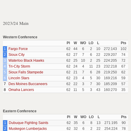
2023/24 Main
Western Conference
Pl
W
WO
LO
L
Pts
1
Fargo Force
62
44
6
2
10
272:143
102
2
Sioux City
62
27
7
6
22
229:207
74
3
Waterloo Black Hawks
62
25
10
2
25
224:205
72
4
Tri-City Storm
62
24
4
11
23
232:218
67
5
Sioux Falls Stampede
62
21
7
6
28
219:250
62
6
Lincoln Stars
62
23
4
5
30
169:216
59
7
Des Moines Buccaneers
62
22
3
7
30
185:209
57
8
Omaha Lancers
62
11
5
3
43
160:270
35
Eastern Conference
Pl
W
WO
LO
L
Pts
1
Dubuque Fighting Saints
62
35
6
8
13
271:195
90
2
Muskegon Lumberjacks
62
32
6
2
22
254:224
78