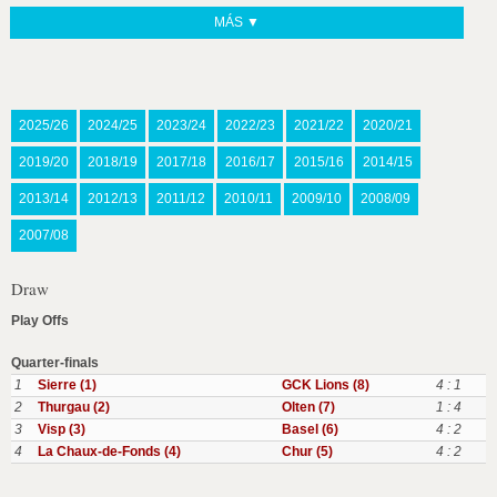
MÁS ▼
2025/26
2024/25
2023/24
2022/23
2021/22
2020/21
2019/20
2018/19
2017/18
2016/17
2015/16
2014/15
2013/14
2012/13
2011/12
2010/11
2009/10
2008/09
2007/08
Draw
Play Offs
Quarter-finals
1
Sierre (1)
GCK Lions (8)
4 : 1
2
Thurgau (2)
Olten (7)
1 : 4
3
Visp (3)
Basel (6)
4 : 2
4
La Chaux-de-Fonds (4)
Chur (5)
4 : 2