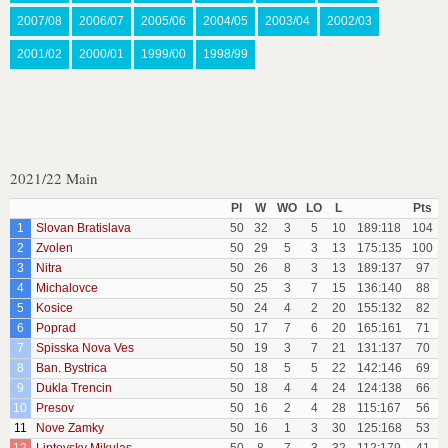
2007/08
2006/07
2005/06
2004/05
2003/04
2002/03
2001/02
2000/01
1999/00
1998/99
2021/22 Main
Pl
W
WO
LO
L
Pts
1
Slovan Bratislava
50
32
3
5
10
189:118
104
2
Zvolen
50
29
5
3
13
175:135
100
3
Nitra
50
26
8
3
13
189:137
97
4
Michalovce
50
25
3
7
15
136:140
88
5
Kosice
50
24
4
2
20
155:132
82
6
Poprad
50
17
7
6
20
165:161
71
7
Spisska Nova Ves
50
19
3
7
21
131:137
70
8
Ban. Bystrica
50
18
5
5
22
142:146
69
9
Dukla Trencin
50
18
4
4
24
124:138
66
10
Presov
50
16
2
4
28
115:167
56
11
Nove Zamky
50
16
1
3
30
125:168
53