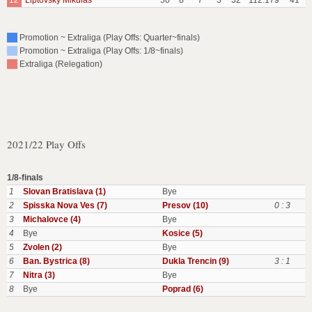
12
Liptovsky Mikulas
50
8
7
3
32
112:179
41
Promotion ~ Extraliga (Play Offs: Quarter~finals)
Promotion ~ Extraliga (Play Offs: 1/8~finals)
Extraliga (Relegation)
2021/22 Play Offs
1/8-finals
1
Slovan Bratislava (1)
Bye
2
Spisska Nova Ves (7)
Presov (10)
0 : 3
3
Michalovce (4)
Bye
4
Bye
Kosice (5)
5
Zvolen (2)
Bye
6
Ban. Bystrica (8)
Dukla Trencin (9)
3 : 1
7
Nitra (3)
Bye
8
Bye
Poprad (6)