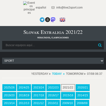
español
info@live2sport.com
Slovak Extraliga 2021/22
resultados, clasificaciones
YESTERDAY
TODAY
TOMORROW
07/08 06:37
2025/26
2024/25
2023/24
2022/23
2021/22
2020/21
2019/20
2018/19
2017/18
2016/17
2015/16
2014/15
2013/14
2012/13
2011/12
2010/11
2009/10
2008/09