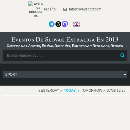
español
info@live2sport.com
Eventos De Slovak Extraliga En 2013
Consejos para Apostar, En Vivo, Dónde Ver, Estadísticas y Resultados, Resumen
YESTERDAY
TODAY
TOMORROW
07/08 12:35