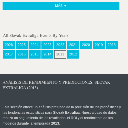
MÁS ▼
All Slovak Extraliga Events By Years
2026
2025
2024
2023
2022
2021
2020
2019
2018
2017
2016
2015
2014
2013
2012
ANÁLISIS DE RENDIMIENTO Y PREDICCIONES: SLOVAK
EXTRALIGA (2013)
Esta sección ofrece un análisis profundo de la precisión de los pronósticos y
las tendencias estadísticas para
Slovak Extraliga
. Nuestra base de datos
realiza un seguimiento de los resultados, el ROI y el rendimiento de los
modelos durante la temporada
2013
.