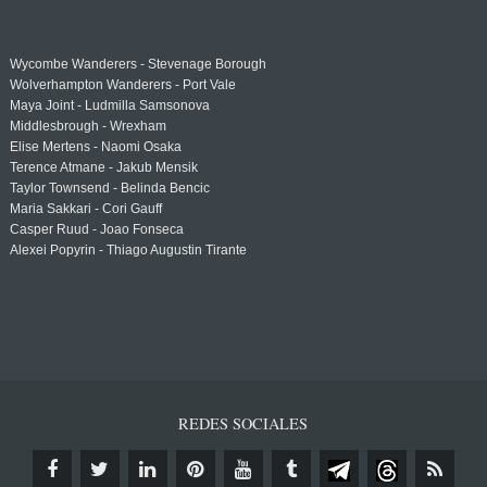
Wycombe Wanderers - Stevenage Borough
Wolverhampton Wanderers - Port Vale
Maya Joint - Ludmilla Samsonova
Middlesbrough - Wrexham
Elise Mertens - Naomi Osaka
Terence Atmane - Jakub Mensik
Taylor Townsend - Belinda Bencic
Maria Sakkari - Cori Gauff
Casper Ruud - Joao Fonseca
Alexei Popyrin - Thiago Augustin Tirante
REDES SOCIALES