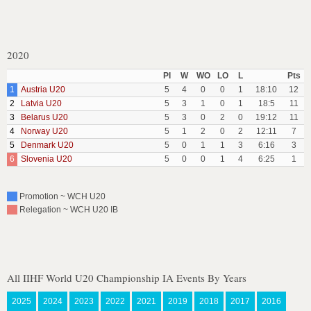
2020
Pl
W
WO
LO
L
Pts
1
Austria U20
5
4
0
0
1
18:10
12
2
Latvia U20
5
3
1
0
1
18:5
11
3
Belarus U20
5
3
0
2
0
19:12
11
4
Norway U20
5
1
2
0
2
12:11
7
5
Denmark U20
5
0
1
1
3
6:16
3
6
Slovenia U20
5
0
0
1
4
6:25
1
Promotion ~ WCH U20
Relegation ~ WCH U20 IB
All IIHF World U20 Championship IA Events By Years
2025
2024
2023
2022
2021
2019
2018
2017
2016