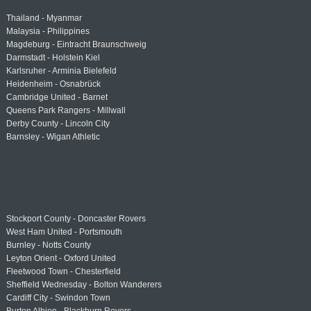
Thailand - Myanmar
Malaysia - Philippines
Magdeburg - Eintracht Braunschweig
Darmstadt - Holstein Kiel
Karlsruher - Arminia Bielefeld
Heidenheim - Osnabrück
Cambridge United - Barnet
Queens Park Rangers - Millwall
Derby County - Lincoln City
Barnsley - Wigan Athletic
Stockport County - Doncaster Rovers
West Ham United - Portsmouth
Burnley - Notts County
Leyton Orient - Oxford United
Fleetwood Town - Chesterfield
Sheffield Wednesday - Bolton Wanderers
Cardiff City - Swindon Town