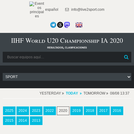
español
info@live2sport.com
IIHF World U20 Championship IA 2020
resultados, clasificaciones
YESTERDAY
TODAY
TOMORROW
08/08 13:37
2025
2024
2023
2022
2020
2019
2018
2017
2016
2015
2014
2013