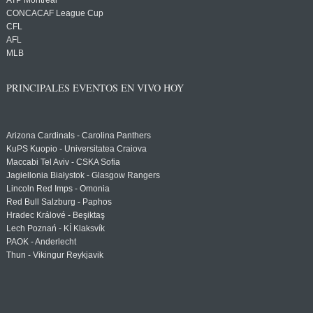
ATP Montreal
CONCACAF League Cup
CFL
AFL
MLB
PRINCIPALES EVENTOS EN VIVO HOY
Arizona Cardinals - Carolina Panthers
KuPS Kuopio - Universitatea Craiova
Maccabi Tel Aviv - CSKA Sofia
Jagiellonia Białystok - Glasgow Rangers
Lincoln Red Imps - Omonia
Red Bull Salzburg - Paphos
Hradec Králové - Beşiktaş
Lech Poznań - KÍ Klaksvík
PAOK - Anderlecht
Thun - Vikingur Reykjavik