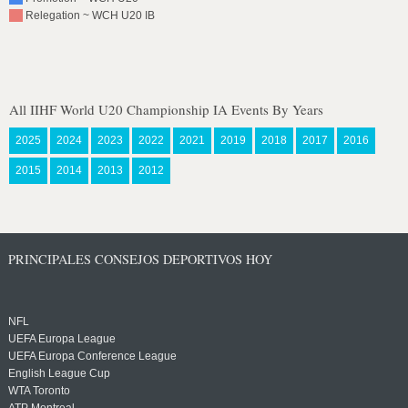
Relegation ~ WCH U20 IB
All IIHF World U20 Championship IA Events By Years
2025
2024
2023
2022
2021
2019
2018
2017
2016
2015
2014
2013
2012
PRINCIPALES CONSEJOS DEPORTIVOS HOY
NFL
UEFA Europa League
UEFA Europa Conference League
English League Cup
WTA Toronto