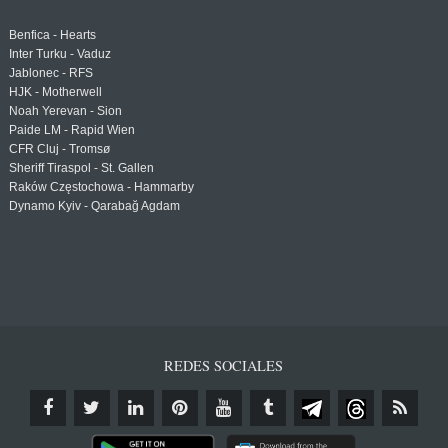
Benfica - Hearts
Inter Turku - Vaduz
Jablonec - RFS
HJK - Motherwell
Noah Yerevan - Sion
Paide LM - Rapid Wien
CFR Cluj - Tromsø
Sheriff Tiraspol - St. Gallen
Raków Częstochowa - Hammarby
Dynamo Kyiv - Qarabağ Agdam
REDES SOCIALES