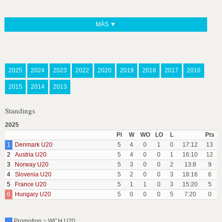
MÁS ▼
2025
2024
2023
2022
2020
2019
2018
2017
2016
2015
2014
2013
Standings
2025
Pl
W
WO
LO
L
Pts
1
Denmark U20
5
4
0
1
0
17:12
13
2
Austria U20
5
4
0
0
1
16:10
12
3
Norway U20
5
3
0
0
2
13:8
9
4
Slovenia U20
5
2
0
0
3
18:16
6
5
France U20
5
1
1
0
3
15:20
5
6
Hungary U20
5
0
0
0
5
7:20
0
Promotion ~ WCH U20