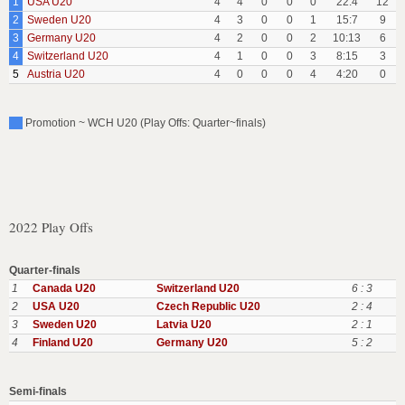
1
USA U20
4
4
0
0
0
22:4
12
2
Sweden U20
4
3
0
0
1
15:7
9
3
Germany U20
4
2
0
0
2
10:13
6
4
Switzerland U20
4
1
0
0
3
8:15
3
5
Austria U20
4
0
0
0
4
4:20
0
Promotion ~ WCH U20 (Play Offs: Quarter~finals)
2022 Play Offs
Quarter-finals
1
Canada U20
Switzerland U20
6 : 3
2
USA U20
Czech Republic U20
2 : 4
3
Sweden U20
Latvia U20
2 : 1
4
Finland U20
Germany U20
5 : 2
Semi-finals