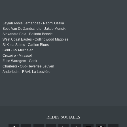
Leylah Annie Fernandez - Naomi Osaka
Botic Van De Zandschulp - Jakub Mensik
Alexandra Eala - Belinda Bencic
West Coast Eagles - Collingwood Magpies
St Kilda Saints - Carlton Blues
Gent - KV Mechelen
Cruzeiro - Mirassol
Zulte Waregem - Genk
Charleroi - Oud-Heverlee Leuven
Anderlecht - RAAL La Louvière
REDES SOCIALES