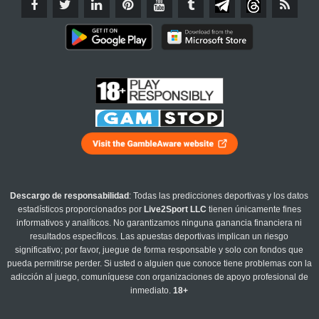
Descargo de responsabilidad
: Todas las predicciones deportivas y los datos
estadísticos proporcionados por
Live2Sport LLC
tienen únicamente fines
informativos y analíticos. No garantizamos ninguna ganancia financiera ni
resultados específicos. Las apuestas deportivas implican un riesgo
significativo; por favor, juegue de forma responsable y solo con fondos que
pueda permitirse perder. Si usted o alguien que conoce tiene problemas con la
adicción al juego, comuníquese con organizaciones de apoyo profesional de
inmediato.
18+