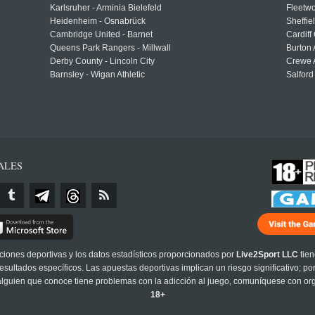
Karlsruher - Arminia Bielefeld
Fleetwo
Heidenheim - Osnabrück
Sheffi
Cambridge United - Barnet
Cardiff
Queens Park Rangers - Millwall
Burton 
Derby County - Lincoln City
Crewe A
Barnsley - Wigan Athletic
Salford
ALES
cciones deportivas y los datos estadísticos proporcionados por
Live2Sport LLC
tien
sultados específicos. Las apuestas deportivas implican un riesgo significativo; po
 alguien que conoce tiene problemas con la adicción al juego, comuníquese con or
18+