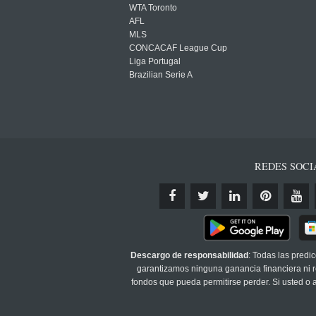
WTA Toronto
AFL
MLS
CONCACAF League Cup
Liga Portugal
Brazilian Serie A
REDES SOCI
Descargo de responsabilidad
: Todas las predi
garantizamos ninguna ganancia financiera ni re
fondos que pueda permitirse perder. Si usted o