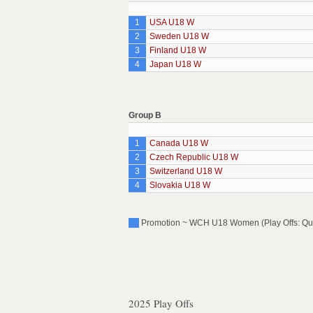
1
USA U18 W
2
Sweden U18 W
3
Finland U18 W
4
Japan U18 W
Group B
1
Canada U18 W
2
Czech Republic U18 W
3
Switzerland U18 W
4
Slovakia U18 W
Promotion ~ WCH U18 Women (Play Offs: Quar
2025 Play Offs