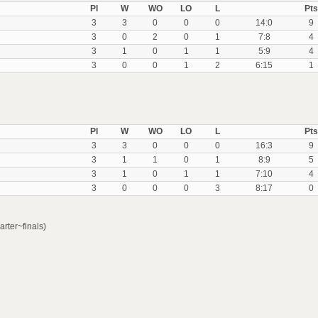
Pl
W
WO
LO
L
Pts
3
3
0
0
0
14:0
9
3
0
2
0
1
7:8
4
3
1
0
1
1
5:9
4
3
0
0
1
2
6:15
1
Pl
W
WO
LO
L
Pts
3
3
0
0
0
16:3
9
3
1
1
0
1
8:9
5
3
1
0
1
1
7:10
4
3
0
0
0
3
8:17
0
ter~finals)