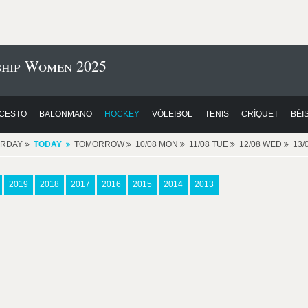
ship Women 2025
CESTO
BALONMANO
HOCKEY
VÓLEIBOL
TENIS
CRÍQUET
BÉI
ERDAY
TODAY
TOMORROW
10/08 MON
11/08 TUE
12/08 WED
13/
2019
2018
2017
2016
2015
2014
2013