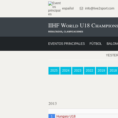
español
info@live2sport.com
IIHF World U18 Championsh
resultados, clasificaciones
EVENTOS PRINCIPALES
FÚTBOL
BALON
YESTE
2025
2024
2023
2022
2019
2018
2013
1
Hungary U18