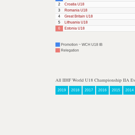
2
Croatia U18
3
Romania U18
4
Great Britain U18
5
Lithuania U18
6
Estonia U18
Promotion ~ WCH U18 IB
Relegation
All IIHF World U18 Championship IIA Ev
2019
2018
2017
2016
2015
2014