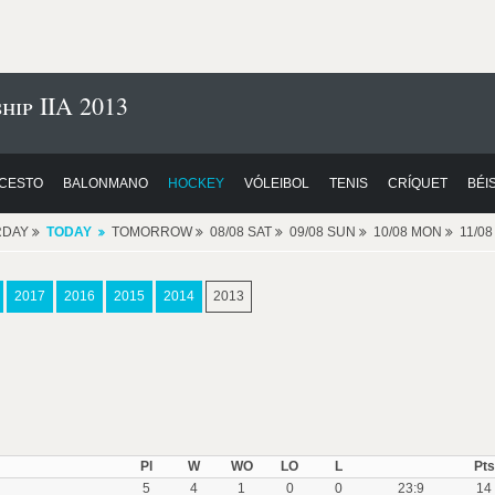
ip IIA 2013
CESTO
BALONMANO
HOCKEY
VÓLEIBOL
TENIS
CRÍQUET
BÉI
RDAY
TODAY
TOMORROW
08/08 SAT
09/08 SUN
10/08 MON
11/0
2017
2016
2015
2014
2013
Pl
W
WO
LO
L
Pts
5
4
1
0
0
23:9
14