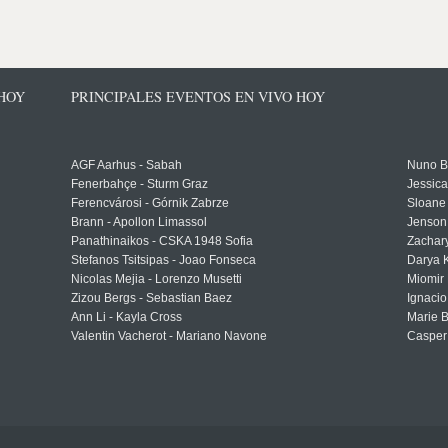
 HOY
PRINCIPALES EVENTOS EN VIVO HOY
AGF Aarhus - Sabah
Nuno Bo
Fenerbahçe - Sturm Graz
Jessic
Ferencvárosi - Górnik Zabrze
Sloane 
Brann - Apollon Limassol
Jenson
Panathinaikos - CSKA 1948 Sofia
Zachary
Stefanos Tsitsipas - Joao Fonseca
Darya K
Nicolas Mejia - Lorenzo Musetti
Miomir 
Zizou Bergs - Sebastian Baez
Ignacio
Ann Li - Kayla Cross
Marie 
Valentin Vacherot - Mariano Navone
Casper