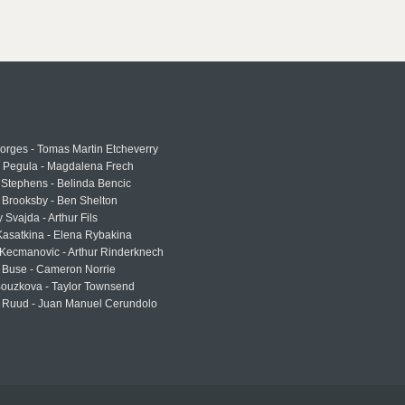
rges - Tomas Martin Etcheverry
a Pegula - Magdalena Frech
Stephens - Belinda Bencic
 Brooksby - Ben Shelton
 Svajda - Arthur Fils
asatkina - Elena Rybakina
Kecmanovic - Arthur Rinderknech
 Buse - Cameron Norrie
Bouzkova - Taylor Townsend
 Ruud - Juan Manuel Cerundolo