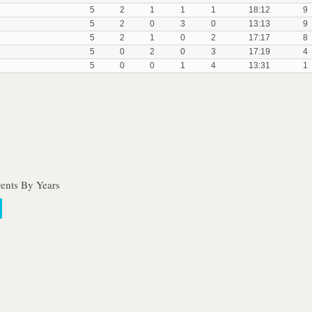
5
2
1
1
1
18:12
9
5
2
0
3
0
13:13
9
5
2
1
0
2
17:17
8
5
0
2
0
3
17:19
4
5
0
0
1
4
13:31
1
ents By Years