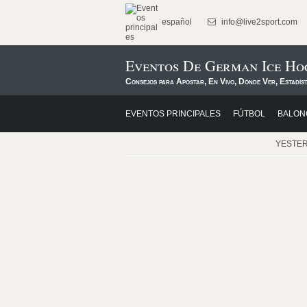
español
info@live2sport.com
Eventos De German Ice Ho
Consejos para Apostar, En Vivo, Dónde Ver, Estadís
EVENTOS PRINCIPALES
FÚTBOL
BALON
YESTE