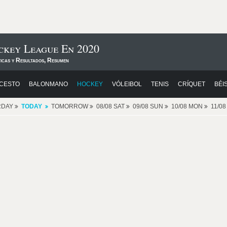
ckey League En 2020
ticas y Resultados, Resumen
CESTO
BALONMANO
HOCKEY
VÓLEIBOL
TENIS
CRÍQUET
BÉI
RDAY
TODAY
TOMORROW
08/08 SAT
09/08 SUN
10/08 MON
11/0