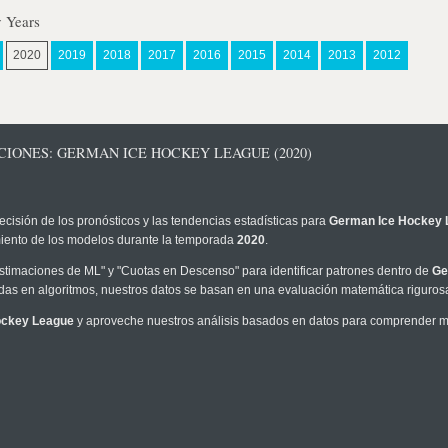
 Years
2020
2019
2018
2017
2016
2015
2014
2013
2012
CIONES: GERMAN ICE HOCKEY LEAGUE (2020)
ecisión de los pronósticos y las tendencias estadísticas para
German Ice Hockey 
imiento de los modelos durante la temporada
2020
.
timaciones de ML" y "Cuotas en Descenso" para identificar patrones dentro de
Ge
as en algoritmos, nuestros datos se basan en una evaluación matemática rigurosa
ockey League
y aproveche nuestros análisis basados en datos para comprender mej