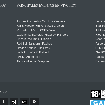
 HOY
PRINCIPALES EVENTOS EN VIVO HOY
Arizona Cardinals - Carolina Panthers
Benfica
KuPS Kuopio - Universitatea Craiova
Inter T
Maccabi Tel Aviv - CSKA Sofia
Jablon
Jagiellonia Białystok - Glasgow Rangers
HJK - M
Lincoln Red Imps - Omonia
Noah Y
Red Bull Salzburg - Paphos
Paide 
Hradec Králové - Beşiktaş
CFR Cl
Lech Poznań - KÍ Klaksvík
Sheriff 
PAOK - Anderlecht
Raków 
Thun - Vikingur Reykjavik
Dynamo
ALES