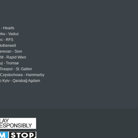
 - Hearts
urku - Vaduz
ec - RFS
otherwell
erevan - Sion
LM - Rapid Wien
uj - Tromsø
Tiraspol - St. Gallen
Częstochowa - Hammarby
 Kyiv - Qarabağ Agdam