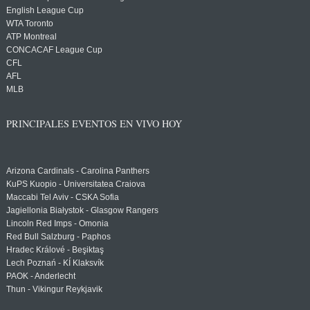
English League Cup
WTA Toronto
ATP Montreal
CONCACAF League Cup
CFL
AFL
MLB
PRINCIPALES EVENTOS EN VIVO HOY
Arizona Cardinals - Carolina Panthers
KuPS Kuopio - Universitatea Craiova
Maccabi Tel Aviv - CSKA Sofia
Jagiellonia Białystok - Glasgow Rangers
Lincoln Red Imps - Omonia
Red Bull Salzburg - Paphos
Hradec Králové - Beşiktaş
Lech Poznań - KÍ Klaksvík
PAOK - Anderlecht
Thun - Vikingur Reykjavik