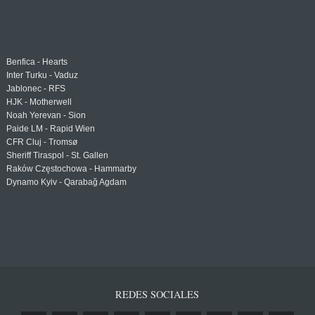
Benfica - Hearts
Inter Turku - Vaduz
Jablonec - RFS
HJK - Motherwell
Noah Yerevan - Sion
Paide LM - Rapid Wien
CFR Cluj - Tromsø
Sheriff Tiraspol - St. Gallen
Raków Częstochowa - Hammarby
Dynamo Kyiv - Qarabağ Agdam
REDES SOCIALES