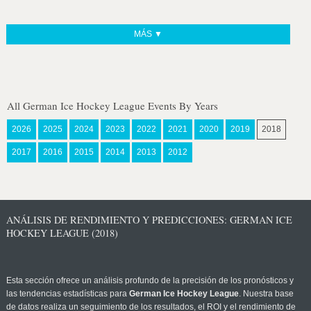
MÁS ▼
All German Ice Hockey League Events By Years
2026
2025
2024
2023
2022
2021
2020
2019
2018
2017
2016
2015
2014
2013
2012
ANÁLISIS DE RENDIMIENTO Y PREDICCIONES: GERMAN ICE
HOCKEY LEAGUE (2018)
Esta sección ofrece un análisis profundo de la precisión de los pronósticos y
las tendencias estadísticas para
German Ice Hockey League
. Nuestra base
de datos realiza un seguimiento de los resultados, el ROI y el rendimiento de