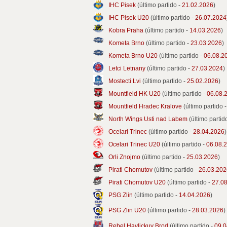
IHC Pisek
(último partido -
21.02.2026
)
IHC Pisek U20
(último partido -
26.07.2024
Kobra Praha
(último partido -
14.03.2026
)
Kometa Brno
(último partido -
23.03.2026
)
Kometa Brno U20
(último partido -
06.08.2
Letci Letnany
(último partido -
27.03.2024
)
Mostecti Lvi
(último partido -
25.02.2026
)
Mountfield HK U20
(último partido -
06.08.
Mountfield Hradec Kralove
(último partido 
North Wings Usti nad Labem
(último partid
Ocelari Trinec
(último partido -
28.04.2026
)
Ocelari Trinec U20
(último partido -
06.08.
Orli Znojmo
(último partido -
25.03.2026
)
Pirati Chomutov
(último partido -
26.03.202
Pirati Chomutov U20
(último partido -
27.0
PSG Zlin
(último partido -
14.04.2026
)
PSG Zlin U20
(último partido -
28.03.2026
)
Rebel Havlickuv Brod
(último partido -
09.0