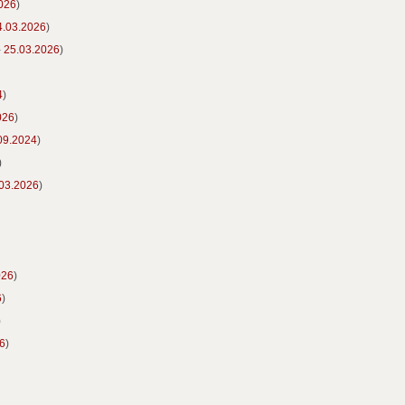
026
)
4.03.2026
)
-
25.03.2026
)
4
)
026
)
09.2024
)
)
03.2026
)
026
)
6
)
)
6
)