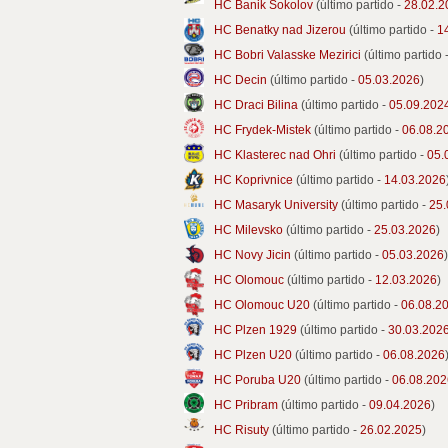
HC Banik Sokolov
(último partido -
28.02.2
HC Benatky nad Jizerou
(último partido -
1
HC Bobri Valasske Mezirici
(último partido 
HC Decin
(último partido -
05.03.2026
)
HC Draci Bilina
(último partido -
05.09.202
HC Frydek-Mistek
(último partido -
06.08.2
HC Klasterec nad Ohri
(último partido -
05.
HC Koprivnice
(último partido -
14.03.2026
HC Masaryk University
(último partido -
25.
HC Milevsko
(último partido -
25.03.2026
)
HC Novy Jicin
(último partido -
05.03.2026
)
HC Olomouc
(último partido -
12.03.2026
)
HC Olomouc U20
(último partido -
06.08.2
HC Plzen 1929
(último partido -
30.03.202
HC Plzen U20
(último partido -
06.08.2026
HC Poruba U20
(último partido -
06.08.202
HC Pribram
(último partido -
09.04.2026
)
HC Risuty
(último partido -
26.02.2025
)