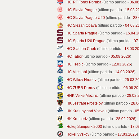
HC RT Torax Poruba
(último partido -
06.0
HC Slavia Prague
(último partido -
15.03.2
HC Slavia Prague U20
(último partido -
28.
HC Slezan Opava
(último partido -
04.08.2
HC Sparta Prague
(último partido -
15.04.
HC Sparta U20 Prague
(último partido -
07
HC Stadion Cheb
(último partido -
18.03.2
HC Tabor
(último partido -
05.08.2026
)
HC Trebic
(último partido -
12.03.2026
)
HC Vrchlabi
(último partido -
14.03.2026
)
HC Wikov Hronov
(último partido -
25.03.2
HC ZUBR Prerov
(último partido -
06.08.20
HHK Velke Mezirici
(último partido -
28.02.
HK Jestrabi Prostejov
(último partido -
28.0
HK Kralupy nad Vltavou
(último partido -
05
HK Kromeriz
(último partido -
28.02.2026
)
Hokej Sumperk 2003
(último partido -
18.0
Hokej Vyskov
(último partido -
17.03.2025
)