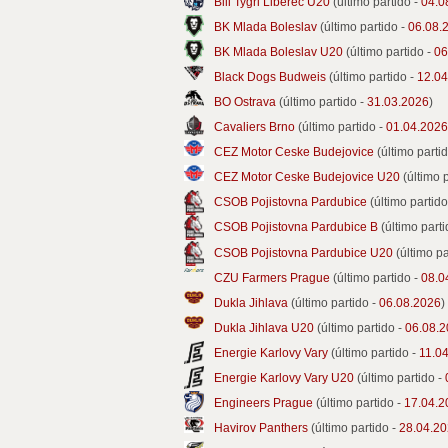
Bili Tygri Liberec U20
(último partido -
04.0
BK Mlada Boleslav
(último partido -
06.08.
BK Mlada Boleslav U20
(último partido -
06
Black Dogs Budweis
(último partido -
12.04
BO Ostrava
(último partido -
31.03.2026
)
Cavaliers Brno
(último partido -
01.04.2026
CEZ Motor Ceske Budejovice
(último parti
CEZ Motor Ceske Budejovice U20
(último 
CSOB Pojistovna Pardubice
(último partido
CSOB Pojistovna Pardubice B
(último parti
CSOB Pojistovna Pardubice U20
(último pa
CZU Farmers Prague
(último partido -
08.0
Dukla Jihlava
(último partido -
06.08.2026
)
Dukla Jihlava U20
(último partido -
06.08.
Energie Karlovy Vary
(último partido -
11.0
Energie Karlovy Vary U20
(último partido -
Engineers Prague
(último partido -
17.04.2
Havirov Panthers
(último partido -
28.04.2