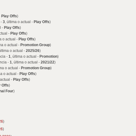
-
Play Offs
)
 -
3
, última o actual -
Play Offs
)
l -
Play Offs
)
ctual -
Play Offs
)
ma o actual -
Play Offs
)
ima o actual -
Promotion Group
)
última o actual -
2025/26
)
cia -
1
, última o actual -
Promotion
)
ncia -
1
, última o actual -
2021/22
)
ima o actual -
Promotion Group
)
ma o actual -
Play Offs
)
 actual -
Play Offs
)
y Offs
)
nal Four
)
26
)
26
)