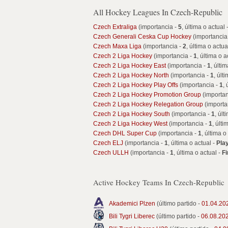
All Hockey Leagues In Czech-Republic
Czech Extraliga
(importancia -
5
, última o actual 
Czech Generali Ceska Cup Hockey
(importancia
Czech Maxa Liga
(importancia -
2
, última o actua
Czech 2 Liga Hockey
(importancia -
1
, última o a
Czech 2 Liga Hockey East
(importancia -
1
, últi
Czech 2 Liga Hockey North
(importancia -
1
, últ
Czech 2 Liga Hockey Play Offs
(importancia -
1
, 
Czech 2 Liga Hockey Promotion Group
(importan
Czech 2 Liga Hockey Relegation Group
(importa
Czech 2 Liga Hockey South
(importancia -
1
, últ
Czech 2 Liga Hockey West
(importancia -
1
, últi
Czech DHL Super Cup
(importancia -
1
, última o
Czech ELJ
(importancia -
1
, última o actual -
Pla
Czech ULLH
(importancia -
1
, última o actual -
Fi
Active Hockey Teams In Czech-Republic
Akademici Plzen
(último partido -
01.04.20
Bili Tygri Liberec
(último partido -
06.08.20