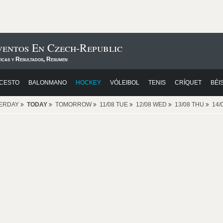
ventos En Czech-Republic
ticas y Resultados, Resumen
CESTO
BALONMANO
HOCKEY
VÓLEIBOL
TENIS
CRÍQUET
BÉI
ERDAY
TODAY
TOMORROW
11/08 TUE
12/08 WED
13/08 THU
14/