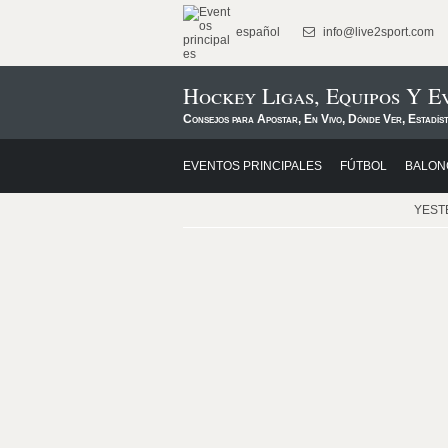
español
info@live2sport.com
Hockey Ligas, Equipos Y E
Consejos para Apostar, En Vivo, Dónde Ver, Estadís
EVENTOS PRINCIPALES
FÚTBOL
BALON
YEST